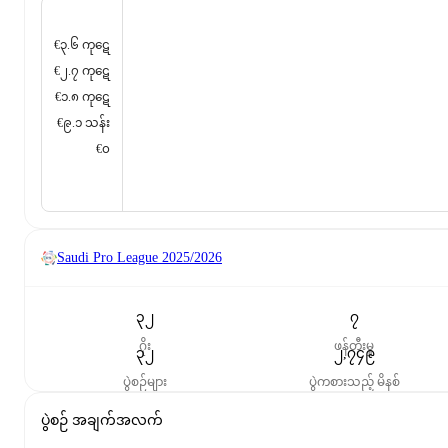
€၃.၆ ကုဋေ
€၂.၇ ကုဋေ
€၁.၈ ကုဋေ
€၉.၁ သန်း
€၀
Saudi Pro League
2025/2026
၃၂
၇
ဂိုး
ဖန်တီးမှု
၃၂
၂,၇၄၉
ပွဲစဉ်များ
ပွဲကစားသည့် မိနစ်
ပွဲစဉ် အချက်အလက်