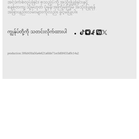
အင်ဒက်စ်လုပ်ခြင်း စသည်) ကို အသုံးပြုခြင်းနှင့်
စနစ်တကျ သို့မဟုတ် ပုံမှန်/အကြိမ်ကြိမ် အသုံးပြုရန်
အခြားနည်းလမ်းများကိုလည်း ခွင့်မပြုပါ။
ကျွန်ုပ်တို့ကို သတင်းလိုက်ထားပါ
production:306d430a56a4e621a6fde71ec0d0f433af0c14a2