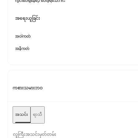
ကွင်းပေါ်ရှိနေစဉ် ပေးခဲ့ရသော xG
အရေးယူခြင်း
အဝါကတ်
အနီကတ်
ကစားသမားဘဝ
အသင်း
ရာသီ
လူကြီးအသင်းမှတ်တမ်း