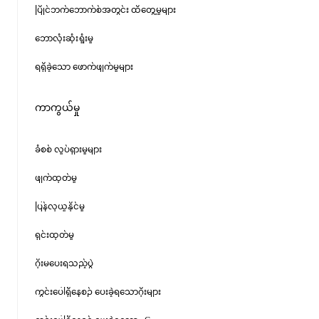
ပြိုင်ဘက်ဘောက်စ်အတွင်း ထိတွေ့မှုများ
ဘောလုံးဆုံးရှုံးမှု
ရရှိခဲ့သော ဖောက်ဖျက်မှုများ
ကာကွယ်မှု
ခံစစ် လှုပ်ရှားမှုများ
ဖျက်ထုတ်မှု
ပြန်လုယူနိုင်မှု
ရှင်းထုတ်မှု
ဂိုးမပေးရသည့်ပွဲ
ကွင်းပေါ်ရှိနေစဉ် ပေးခဲ့ရသောဂိုးများ