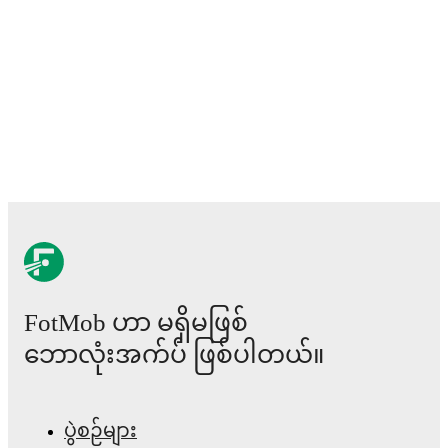
FotMob ဟာ မရှိမဖြစ်
ဘောလုံးအက်ပ် ဖြစ်ပါတယ်။
ပွဲစဉ်များ