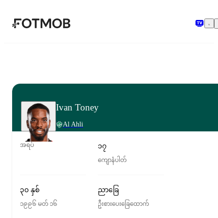
အဓိကအကြောင်းအရာသို့ ကျော်သွားရန်
Ivan Toney
Al Ahli
အရပ်
၁၇
ကျောနံပါတ်
၃၀ နှစ်
ညာခြေ
၁၉၉၆ မတ် ၁၆
ဦးစားပေးခြေထောက်