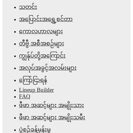
သတင်း
အပြောင်းအရွှေ့စင်တာ
ကောလဟာလများ
တီဗွီ အစီအစဉ်များ
ကျွန်ုပ်တို့အကြောင်း
အလုပ်အခွင့်အလမ်းများ
ကြော်ငြာရန်
Lineup Builder
FAQ
ဖီဖာ အဆင့်များ အမျိုးသား
ဖီဖာ အဆင့်များ အမျိုးသမီး
ပွဲစဉ်ခန့်မှန်းမှု