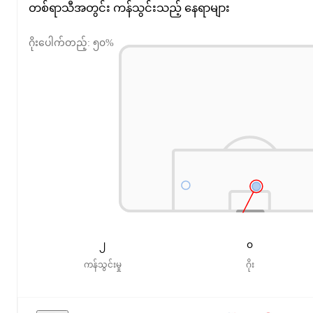
တစ်ရာသီအတွင်း ကန်သွင်းသည့် နေရာများ
ဂိုးပေါက်တည့်: ၅၀%
၂
၀
ကန်သွင်းမှု
ဂိုး