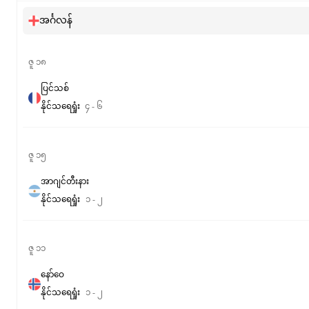
အင်္ဂလန်
ဇူ ၁၈
ပြင်သစ်
နိုင်
သရေ
ရှုံး
၄
-
၆
ဇူ ၁၅
အာဂျင်တီးနား
နိုင်
သရေ
ရှုံး
၁
-
၂
ဇူ ၁၁
နော်ဝေ
နိုင်
သရေ
ရှုံး
၁
-
၂