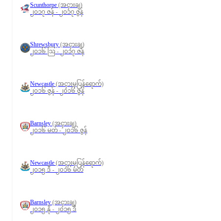
Scunthorpe
(အငှားချ)
၂၀၁၇ ဇန် - ၂၀၁၇ ဇွန်
Shrewsbury
(အငှားချ)
၂၀၁၆ ဩ - ၂၀၁၇ ဇန်
Newcastle
(အငှားမှပြန်ရောက်)
၂၀၁၆ ဇွန် - ၂၀၁၆ ဇွန်
Barnsley
(အငှားချ)
၂၀၁၆ မတ် - ၂၀၁၆ ဇွန်
Newcastle
(အငှားမှပြန်ရောက်)
၂၀၁၅ ဒီ - ၂၀၁၆ မတ်
Barnsley
(အငှားချ)
၂၀၁၅ နို - ၂၀၁၅ ဒီ