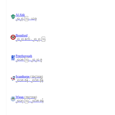
Al Ahli
၂၀၂၄ ဩ - ယခု
Brentford
၂၀၂၀ စက် - ၂၀၂၄ ဩ
Peterborough
၂၀၁၈ ဩ - ၂၀၂၀ ဇူ
Scunthorpe
(အငှားချ)
၂၀၁၈ ဇန် - ၂၀၁၈ ဇွန်
Wigan
(အငှားချ)
၂၀၁၇ ဩ - ၂၀၁၈ ဇန်