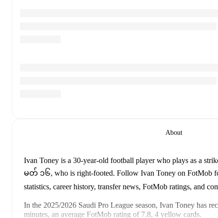
About
Ivan Toney
is a 30-year-old football player who plays as a strik
မတ် ၁၆, who is right-footed
.
Follow Ivan Toney on FotMob for
statistics, career history, transfer news, FotMob ratings, and c
In the
2025/2026
Saudi Pro League
season,
Ivan Toney
has re
minutes, an average FotMob rating of 7.8, 4 yellow cards
.