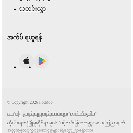
သတင်းလွှာ
အက်ပ် ရယူရန်
© Copyright
2026
FotMob
•
•
အသုံးပြုမှု စည်းမျဉ်းစည်းကမ်းများ
ကွတ်ကီးမူဝါဒ
•
ကိုယ်ရေးလုံခြုံမှုဆိုင်ရာ မူဝါဒ
ပွင့်လင်းမြင်သာမှုဥပဒေ ကြေညာချက်
အလိုအလျောက်ဝန်ဆောင်မှုများ (ရိုဘော့၊ ကရော်လာ၊