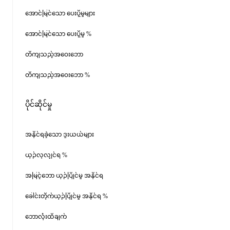
အောင်မြင်သော ပေးပို့မှုများ
အောင်မြင်သော ပေးပို့မှု %
တိကျသည့်အဝေးဘော
တိကျသည့်အဝေးဘော %
ပိုင်ဆိုင်မှု
အနိုင်ရခဲ့သော ဒူးယယ်များ
ယှဉ်လုလျှင်ရ %
အမြင့်ဘော ယှဉ်ပြိုင်မှု အနိုင်ရ
ခေါင်းတိုက်ယှဉ်ပြိုင်မှု အနိုင်ရ %
ဘောလုံးထိချက်