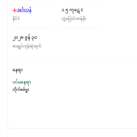
အင်္ဂလန်
၁.၅ ကုဋေ €
နိုင်ငံ
လွှဲပြောင်းတန်ဖိုး
၂၀၂၈ ဇွန် ၃၀
စာချုပ်ကုန်ဆုံးရက်
နေရာ
ပင်မနေရာ
တိုက်စစ်မှူး