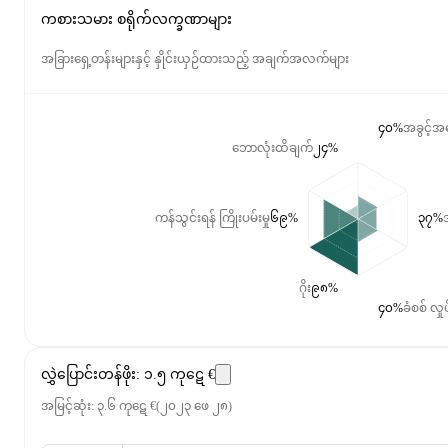
ကစားသမား စရိုက်လက္ခဏာများ
အခြားရှေ့တန်းများနှင့် နှိုင်းယှဉ်ထားသည့် အချက်အလက်များ
၄၀%
အခွင့်အရ
ဘောလုံးထိချက်
၂၄%
ကန်သွင်းရန် ကြိုးပမ်းမှု
၆၉%
၃၇%
အ
ဂိုး
၉၈%
၄၀%
ခံစစ် လှုပ
လွှဲပြောင်းတန်ဖိုး
:
၁.၅ ကုဋေ €
အမြင့်ဆုံး
:
၃.၆ ကုဋေ €
(
၂၀၂၃ ဖေ ၂၈
)