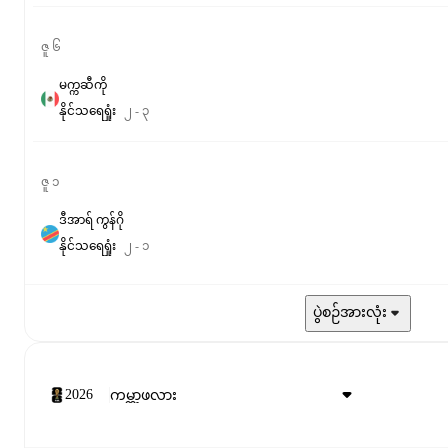
ဇူ ၆
မက္ကဆီကို
နိုင်
သရေ
ရှုံး
၂
-
၃
ဇူ ၁
ဒီအာရ် ကွန်ဂို
နိုင်
သရေ
ရှုံး
၂
-
၁
ပွဲစဉ်အားလုံး
2026