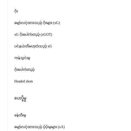
ဂိုး
မျှော်လင့်ထားသည့် ဂိုးများ (xG)
xG ဂိုးပေါက်တည့် (xGOT)
ပင်နယ်တီမဟုတ်သည့် xG
ကန်သွင်းမှု
ဂိုးပေါက်တည့်
Headed shots
ပေးပို့မှု
ဖန်တီးမှု
မျှော်လင့်ထားသည့် ပံ့ပိုးမှုများ (xA)