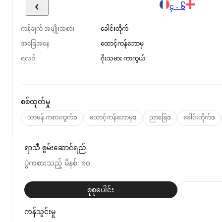
၄ - ၆
ကန်ချက် အမျိုးအစား
ခေါင်းတိုက်
အခြေအနေ
ထောင့်ကန်ဘောမှ
ရလဒ်
ဂိုးသမား ကာကွယ်
စစ်ထုတ်မှု
သာမန် ကစားကွက်
၁
ထောင့်ကန်ဘောမှ
၁
ညာခြေ
၁
ခေါင်းတိုက်
၁
ရာသီ စွမ်းဆောင်ရည်
ပွဲကစားသည့် မိနစ်
:
၈၀
စုစုပေါင်း
ကန်သွင်းမှု