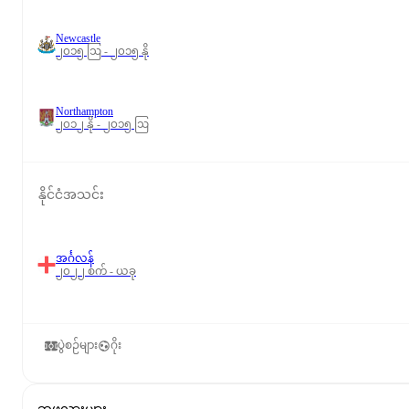
Newcastle
၂၀၁၅ ဩ - ၂၀၁၅ နို
Northampton
၂၀၁၂ နို - ၂၀၁၅ ဩ
နိုင်ငံအသင်း
အင်္ဂလန်
၂၀၂၂ စက် - ယခု
ပွဲစဉ်များ
ဂိုး