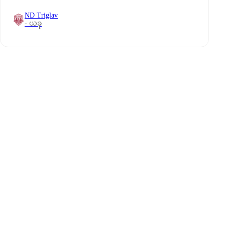
ND Triglav
- ယခု