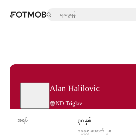
အဓိကအကြောင်းအရာသို့ ကျော်သွားရန်
Alan Halilovic
ND Triglav
အရပ်
၃၀ နှစ်
၁၉၉၅ အောက် ၂၈