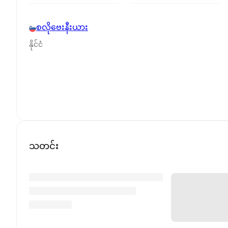
စလိုဗေးနီးယား
နိုင်ငံ
သတင်း