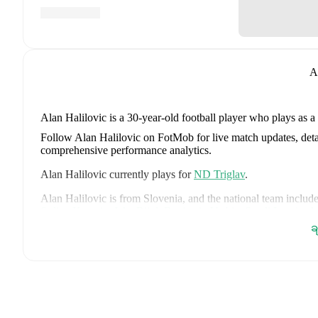
A
Alan Halilovic
is a 30-year-old football player who plays as a
Follow Alan Halilovic on FotMob for live match updates, detail
comprehensive performance analytics.
Alan Halilovic
currently plays for
ND Triglav
.
Alan Halilovic
is from
Slovenia
, and the
national team includ
Srdjan Kuzmic
,
Jaka Bijol
,
Benjamin Verbic
,
Sandi Lovric
,
A
Janza
,
Tamar Svetlin
,
Danijel Sturm
,
Zan-Luk Leban
,
David 
ခ
Drkusic
,
Adam Gnezda Cerin
,
David Brekalo
,
Tian Nai Kore
page on FotMob for comprehensive statistics, match history, an
FotMob provides comprehensive coverage of
Alan Halilovic
,
history, market value trends, and detailed performance analytic
upcoming matches, goals, and other key events.