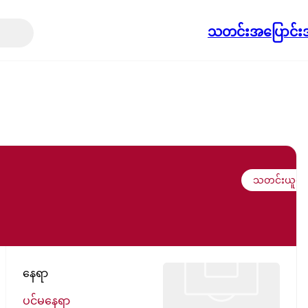
သတင်း
အပြောင်းအ
သတင်းယူရန်
နေရာ
ပင်မနေရာ