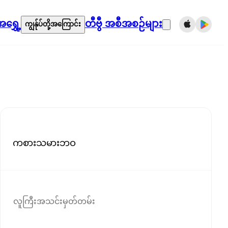
ရွှေ့
တီဗွီ အစီအစဉ်များ
ကျွန်ုပ်တို့အကြောင်း
ကစားသမားဘဝ
လူကြီးအသင်းမှတ်တမ်း