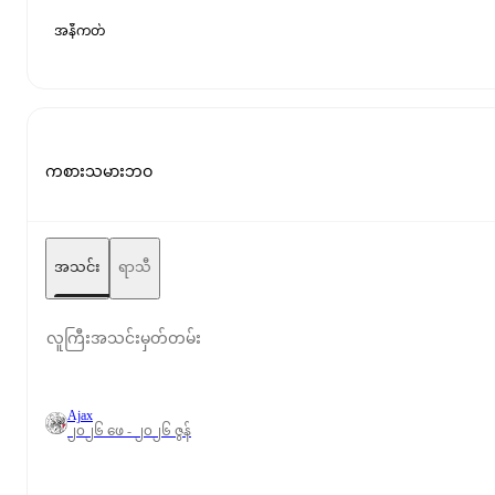
အနီကတ်
ကစားသမားဘဝ
အသင်း
ရာသီ
လူကြီးအသင်းမှတ်တမ်း
Ajax
၂၀၂၆ ဖေ - ၂၀၂၆ ဇွန်