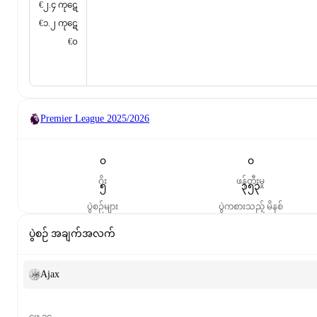
€၂.၄ ကုဋေ
€၁.၂ ကုဋေ
€၀
Premier League
2025/2026
၀
၀
ဂိုး
ဖန်တီးမှု
၅
၃၅၃
ပွဲစဉ်များ
ပွဲကစားသည့် မိနစ်
ပွဲစဉ် အချက်အလက်
Ajax