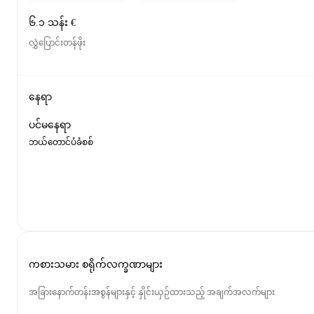
၆.၁ သန်း €
လွှဲပြောင်းတန်ဖိုး
နေရာ
ပင်မနေရာ
ဘယ်တောင်ပံခံစစ်
ကစားသမား စရိုက်လက္ခဏာများ
အခြားနောက်တန်းအစွန်များနှင့် နှိုင်းယှဉ်ထားသည့် အချက်အလက်များ