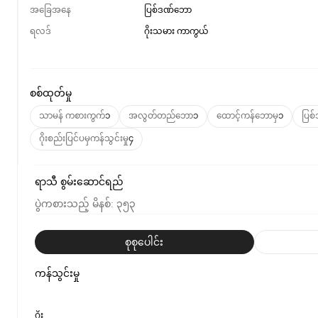
အခြေအနေ
ပြစ်ဒဏ်ဘော
ရလဒ်
ဂိုးသမား ကာကွယ်
စစ်ထုတ်မှု
သာမန် ကစားကွက်
၁
အလွတ်တည်ဘော
၁
ထောင့်ကန်ဘောမှ
၁
ပြစ
ဂိုးစည်းပြင်ပမှကန်သွင်းမှု
၄
ရာသီ စွမ်းဆောင်ရည်
ပွဲကစားသည့် မိနစ်
:
၃၅၃
စုစုပေါင်း
ကန်သွင်းမှု
ဂိုး