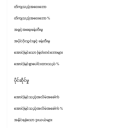
တိကျသည့်အဝေးဘော
တိကျသည့်အဝေးဘော %
အခွင့်အရေးဖန်တီးမှု
အပိုင်ဂိုးသွင်းခွင့် ဖန်တီးမှု
အောင်မြင်သော ဖြတ်တင်ဘောများ
အောင်မြင်စွာပေါင်းထားသည် %
ပိုင်ဆိုင်မှု
အောင်မြင်သည့်အလိမ်အခေါက်
အောင်မြင်သည့်အလိမ်အခေါက် %
အနိုင်ရခဲ့သော ဒူးယယ်များ