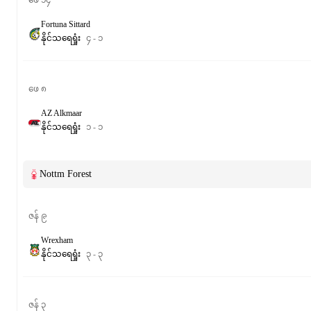
ဖေ ၁၄
Fortuna Sittard
နိုင်
သရေ
ရှုံး
၄
-
၁
ဖေ ၈
AZ Alkmaar
နိုင်
သရေ
ရှုံး
၁
-
၁
Nottm Forest
ဇန် ၉
Wrexham
နိုင်
သရေ
ရှုံး
၃
-
၃
ဇန် ၃