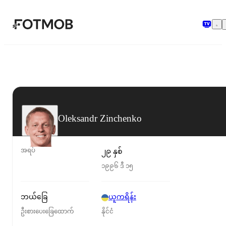
အဓိကအကြောင်းအရာသို့ ကျော်သွားရန်
Oleksandr Zinchenko
အရပ်
၂၉ နှစ်
၁၉၉၆ ဒီ ၁၅
ဘယ်ခြေ
ယူကရိန်း
ဦးစားပေးခြေထောက်
နိုင်ငံ