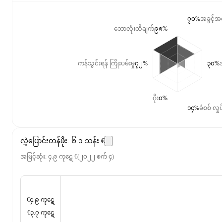
၇၀%
အခွင့်အရ
ဘောလုံးထိချက်
၉၈%
ကန်သွင်းရန် ကြိုးပမ်းမှု
၇၂%
၃၀%
အ
ဂိုး
၀%
၁၄%
ခံစစ် လှုပ
လွှဲပြောင်းတန်ဖိုး
:
၆.၁ သန်း €
အမြင့်ဆုံး
:
၄.၉ ကုဋေ €
(
၂၀၂၂ စက် ၄
)
€၄.၉ ကုဋေ
€၃.၇ ကုဋေ