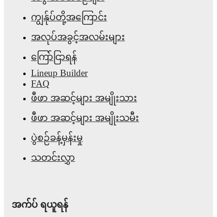
ကျွန်ုပ်တို့အကြောင်း
အလုပ်အခွင့်အလမ်းများ
ကြော်ငြာရန်
Lineup Builder
FAQ
ဖီဖာ အဆင့်များ အမျိုးသား
ဖီဖာ အဆင့်များ အမျိုးသမီး
ပွဲစဉ်ခန့်မှန်းမှု
သတင်းလွှာ
အက်ပ် ရယူရန်