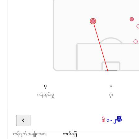
၄
၀
ကန်သွင်းမှု
ဂိုး
၀ - ၂
ကန်ချက် အမျိုးအစား
ဘယ်ခြေ