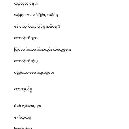
ယှဉ်လုလျှင်ရ %
အမြင့်ဘော ယှဉ်ပြိုင်မှု အနိုင်ရ
ခေါင်းတိုက်ယှဉ်ပြိုင်မှု အနိုင်ရ %
ဘောလုံးထိချက်
ပြိုင်ဘက်ဘောက်စ်အတွင်း ထိတွေ့မှုများ
ဘောလုံးဆုံးရှုံးမှု
ရရှိခဲ့သော ဖောက်ဖျက်မှုများ
ကာကွယ်မှု
ခံစစ် လှုပ်ရှားမှုများ
ဖျက်ထုတ်မှု