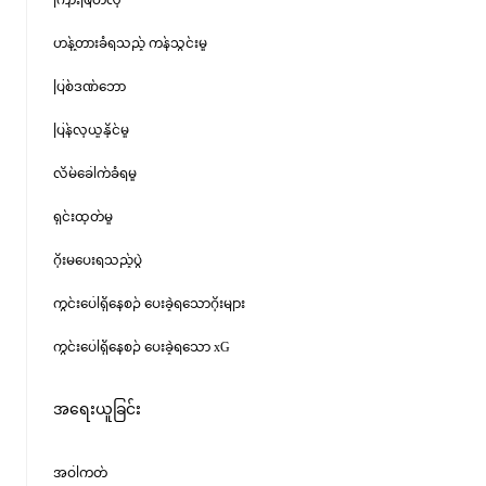
ကြားဖြတ်လု
ဟန့်တားခံရသည့် ကန်သွင်းမှု
ပြစ်ဒဏ်ဘော
ပြန်လုယူနိုင်မှု
လိမ်ခေါက်ခံရမှု
ရှင်းထုတ်မှု
ဂိုးမပေးရသည့်ပွဲ
ကွင်းပေါ်ရှိနေစဉ် ပေးခဲ့ရသောဂိုးများ
ကွင်းပေါ်ရှိနေစဉ် ပေးခဲ့ရသော xG
အရေးယူခြင်း
အဝါကတ်