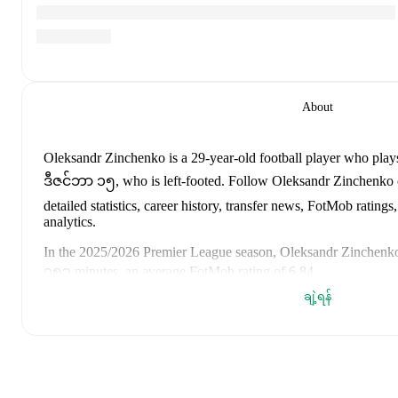
About
Oleksandr Zinchenko
is a 29-year-old football player who plays
ဒီဇင်ဘာ ၁၅, who is left-footed
.
Follow Oleksandr Zinchenko o
detailed statistics, career history, transfer news, FotMob rati
analytics.
In the
2025/2026
Premier League
season,
Oleksandr Zinchenk
၃၅၃ minutes, an average FotMob rating of 6.84
.
ချဲ့ရန်
Oleksandr Zinchenko
's
10
most recent matches are shown below
details including lineups, match events, and advanced statistics:
၂၀၂၆ ဖေဖော်ဝါရီ ၁၄
:
4
-
1
win
at home vs
Fortuna Sittard
၂၀၂၆ ဖေဖော်ဝါရီ ၈
:
1
-
1
draw
away at
AZ Alkmaar
(
14 m