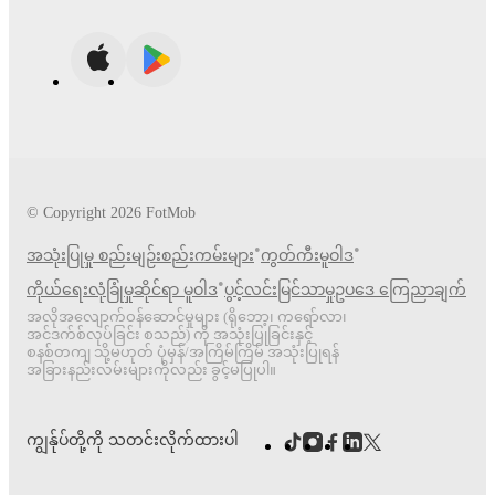
© Copyright
2026
FotMob
•
•
အသုံးပြုမှု စည်းမျဉ်းစည်းကမ်းများ
ကွတ်ကီးမူဝါဒ
•
ကိုယ်ရေးလုံခြုံမှုဆိုင်ရာ မူဝါဒ
ပွင့်လင်းမြင်သာမှုဥပဒေ ကြေညာချက်
အလိုအလျောက်ဝန်ဆောင်မှုများ (ရိုဘော့၊ ကရော်လာ၊
အင်ဒက်စ်လုပ်ခြင်း စသည်) ကို အသုံးပြုခြင်းနှင့်
စနစ်တကျ သို့မဟုတ် ပုံမှန်/အကြိမ်ကြိမ် အသုံးပြုရန်
အခြားနည်းလမ်းများကိုလည်း ခွင့်မပြုပါ။
ကျွန်ုပ်တို့ကို သတင်းလိုက်ထားပါ