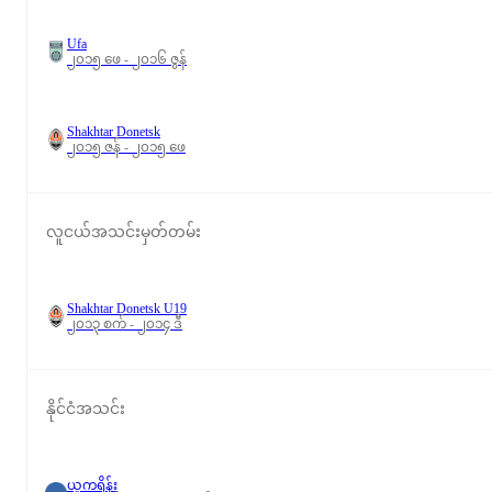
Ufa
၂၀၁၅ ဖေ - ၂၀၁၆ ဇွန်
Shakhtar Donetsk
၂၀၁၅ ဇန် - ၂၀၁၅ ဖေ
လူငယ်အသင်းမှတ်တမ်း
Shakhtar Donetsk U19
၂၀၁၃ စက် - ၂၀၁၄ ဒီ
နိုင်ငံအသင်း
ယူကရိန်း