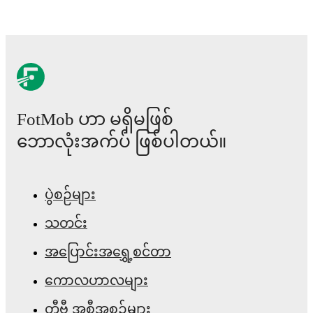
FotMob ဟာ မရှိမဖြစ်
ဘောလုံးအက်ပ် ဖြစ်ပါတယ်။
ပွဲစဉ်များ
သတင်း
အပြောင်းအရွှေ့စင်တာ
ကောလဟာလများ
တီဗွီ အစီအစဉ်များ