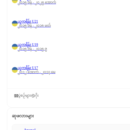
၂၀၁၅ ဇန် - ၂၀၂၅ အောက်
ယူကရိန်း U21
၂၀၁၅ ဇန် - ၂၀၁၈ မတ်
ယူကရိန်း U19
၂၀၁၅ ဇန် - ၂၀၁၅ ဇူ
ယူကရိန်း U17
၂၀၁၂ အောက် - ၂၀၁၃ မေ
ပွဲစဉ်များ
ဂိုး
ဆုဖလားများ
Arsenal