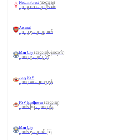
Nottm Forest
(အငှားချ)
၂၀၂၅ စက် - ၂၀၂၆ ဖေ
Arsenal
၂၀၂၂ ဇူ - ၂၀၂၅ စက်
Man City
(အငှားမှပြန်ရောက်)
၂၀၁၇ ဇူ - ၂၀၂၂ ဇူ
Jong PSV
၂၀၁၇ ဖေ - ၂၀၁၇ ဇွန်
PSV Eindhoven
(အငှားချ)
၂၀၁၆ ဩ - ၂၀၁၇ ဇွန်
Man City
၂၀၁၆ ဇူ - ၂၀၁၆ ဩ