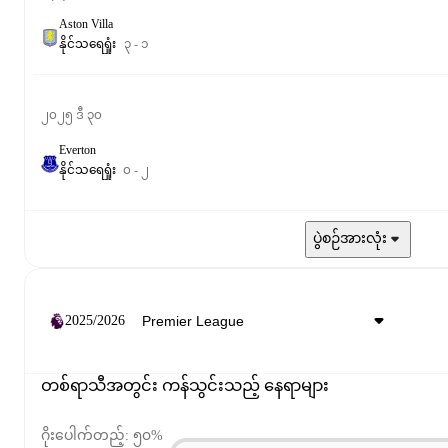
Aston Villa
နိုင်
သရေ
ရှုံး
၃
-
၁
၂၀၂၅ ဒီ ၃၀
Everton
နိုင်
သရေ
ရှုံး
၀
-
၂
ပွဲစဉ်အားလုံး
2025/2026
တစ်ရာသီအတွင်း ကန်သွင်းသည့် နေရာများ
ဂိုးပေါက်တည့်: ၅၀%