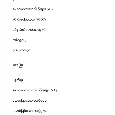
မျှော်လင့်ထားသည့် ဂိုးများ (xG)
xG ဂိုးပေါက်တည့် (xGOT)
ပင်နယ်တီမဟုတ်သည့် xG
ကန်သွင်းမှု
ဂိုးပေါက်တည့်
ပေးပို့မှု
ဖန်တီးမှု
မျှော်လင့်ထားသည့် ပံ့ပိုးမှုများ (xA)
အောင်မြင်သော ပေးပို့မှုများ
အောင်မြင်သော ပေးပို့မှု %