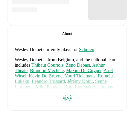
About
Wesley Deraet
currently plays for
Schoten
.
Wesley Deraet
is from
Belgium
, and the
national team
includes
Thibaut Courtois
,
Zeno Debast
,
Arthur
Theate
,
Brandon Mechele
,
Maxim De Cuyper
,
Axel
Witsel
,
Kevin De Bruyne
,
Youri Tielemans
,
Romelu
Lukaku
,
Leandro Trossard
,
Jérémy Doku
,
Senne
Lammens
,
Mike Penders
,
Dodi Lukébakio
,
Thomas
Meunier
,
Koni De Winter
,
Charles De Ketelaere
,
Joaquin Seys
,
Diego Moreira
,
Hans Vanaken
,
Timothy
ချဲ့ရန်
Castagne
,
Alexis Saelemaekers
,
Nicolas Raskin
,
Amadou Onana
,
Nathan Ngoy
,
and
Matias Fernandez-
Pardo
.
Explore each player's page on FotMob for
comprehensive statistics, match history, and
international career data.