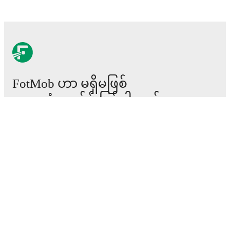
FotMob ဟာ မရှိမဖြစ်
ဘောလုံးအက်ပ် ဖြစ်ပါတယ်။
ပွဲစဉ်များ
သတင်း
အပြောင်းအရွှေ့စင်တာ
ကောလဟာလများ
တီဗွီ အစီအစဉ်များ