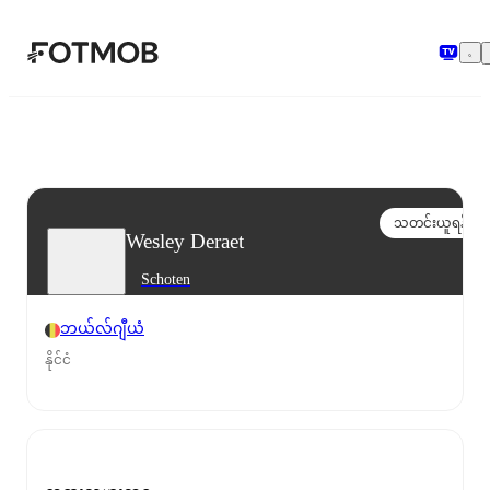
အဓိကအကြောင်းအရာသို့ ကျော်သွားရန်
သတင်းယူရန်
Wesley Deraet
Schoten
ဘယ်လ်ဂျီယံ
နိုင်ငံ