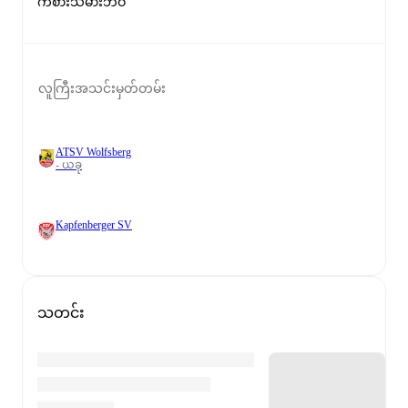
ကစားသမားဘဝ
လူကြီးအသင်းမှတ်တမ်း
ATSV Wolfsberg
- ယခု
Kapfenberger SV
သတင်း