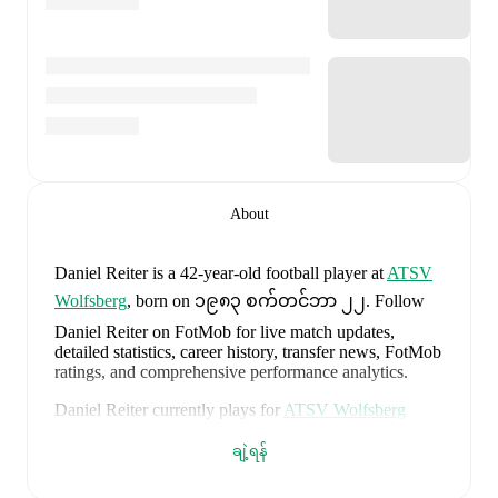
About
Daniel Reiter
is a 42-year-old football player
at
ATSV
Wolfsberg
, born on ၁၉၈၃ စက်တင်ဘာ ၂၂
.
Follow
Daniel Reiter on FotMob for live match updates,
detailed statistics, career history, transfer news, FotMob
ratings, and comprehensive performance analytics.
Daniel Reiter
currently plays for
ATSV Wolfsberg
alongside
Alexander Kienleitner
,
Andreas Dlopst
,
Bastian Rupp
,
Dalibor Stojanovic
,
Marcel Stoni
,
ချဲ့ရန်
Medin Mehmedovic
,
and
Matthias Sereinig
. Visit their
player pages on FotMob to explore detailed statistics,