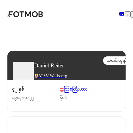
အဓိကအကြောင်းအရာသို့ ကျော်သွားရန်
သတင်းယူရန်
Daniel Reiter
ATSV Wolfsberg
၄၂ နှစ်
ဩစတြီးယား
၁၉၈၃ စက် ၂၂
နိုင်ငံ