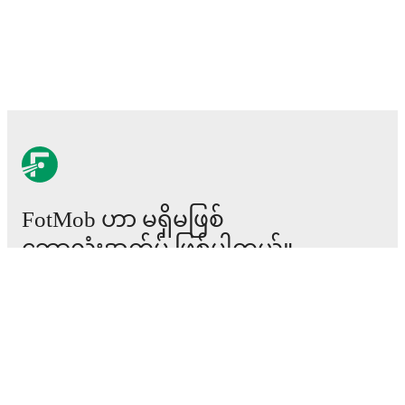
FotMob ဟာ မရှိမဖြစ်
ဘောလုံးအက်ပ် ဖြစ်ပါတယ်။
ပွဲစဉ်များ
သတင်း
အပြောင်းအရွှေ့စင်တာ