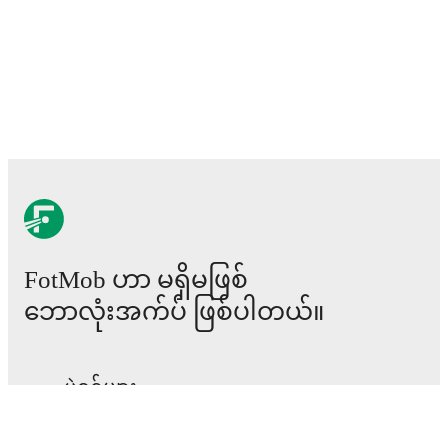
FotMob ဟာ မရှိမဖြစ်
ဘောလုံးအက်ပ် ဖြစ်ပါတယ်။
ပွဲစဉ်များ
သတင်း