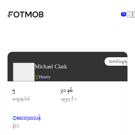
အဓိကအကြောင်းအရာသို့ ကျော်သွားရန်
သတင်းယူရန်
Michael Clark
Huntly
၅
၃၁ နှစ်
ကျောနံပါတ်
၁၉၉၄ ဒီ ၁
စကော့တလန်
နိုင်ငံ