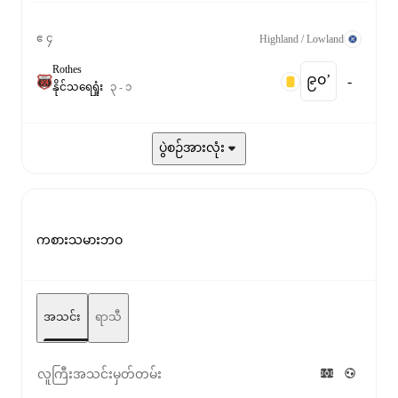
ဧ ၄
Highland / Lowland
Rothes
၉၀‎’‎
-
နိုင်
သရေ
ရှုံး
၃
-
၁
ပွဲစဉ်အားလုံး
ကစားသမားဘဝ
အသင်း
ရာသီ
လူကြီးအသင်းမှတ်တမ်း