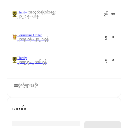
Huntly
(အလွတ်ပြောင်းရွှေ့)
၃၆
၁၀
၂၀၂၁ ဇူ - ယခု
Formartine United
၅
၀
၂၀၁၉ ဇန် - ၂၀၂၁ ဇွန်
Huntly
၃
၀
၂၀၁၅ ဇူ - ၂၀၁၆ ဇွန်
ပွဲစဉ်များ
ဂိုး
သတင်း