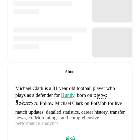
About
Michael Clark
is a 31-year-old football player who
plays as a defender
for
Huntly
, born on ၁၉၉၄
ဒီဇင်ဘာ ၁
.
Follow Michael Clark on FotMob for live
match updates, detailed statistics, career history, transfer
news, FotMob ratings, and comprehensive
performance analytics.
Michael Clark
's
10
most recent matches are shown
ချဲ့ရန်
below. Visit each match page for full details including