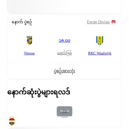
နောက် ပွဲစဉ်
Eerste Divisie
၁၈:၀၀
မနက်ဖြန်
Vitesse
RKC Waalwijk
ပွဲစဉ်အားလုံး
နောက်ဆုံးပွဲများရလဒ်
၁ - ၁