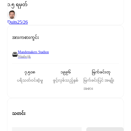
၁.၅ ရမှတ်
Duits
25/26
အားကစားကွင်း
Mandemakers Stadion
Waalwijk
၇,၅၀၈
၁၉၉၆
မြက်ခင်းတု
ပရိသတ်ဝင်ဆံ့မှု
ဖွင့်လှစ်သည့်နှစ်
မြက်ခင်းပြင် အမျိုး
အစား
သတင်း