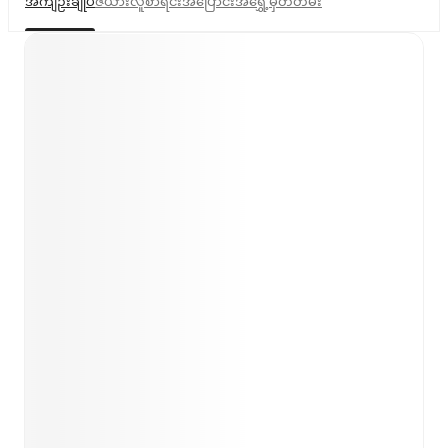
အကျဉ်းချုပ်
ဇယား
လူစာရင်း
အပြောင်းအရွှေ့
မှတ်တမ်း