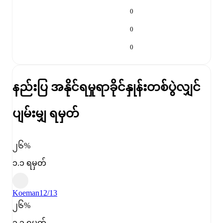
0
0
0
နည်းပြ အနိုင်ရမှုရာခိုင်နှုန်း
တစ်ပွဲလျှင်
ပျမ်းမျှ ရမှတ်
၂၆%
၁.၁ ရမှတ်
Koeman
12/13
၂၆%
၁.၁ ရမှတ်