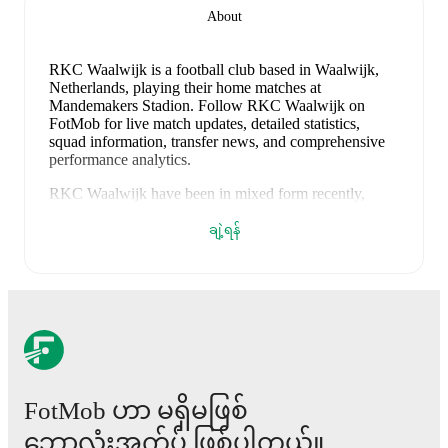
About
RKC Waalwijk is a football club
based in Waalwijk,
Netherlands
, playing their home matches at
Mandemakers Stadion
.
Follow RKC Waalwijk on
FotMob for live match updates, detailed statistics,
squad information, transfer news, and comprehensive
performance analytics.
RKC Waalwijk
have been in
mixed form
recently,
winning
0
of their last
1
matches (
0
% win rate). They
have scored
1
goal
and conceded
1
during this period.
ချဲ့ရန်
In the
Eredivisie Qualification
, their recent results
include
a
1
-
1
draw with
Willem II
.
Recent results for
RKC Waalwijk
:
၂၀၂၆ မေ ၉
:
Eredivisie Qualification
-
1
-
1
draw
at
Willem II
Upcoming fixtures for
RKC Waalwijk
:
FotMob ဟာ မရှိမဖြစ်
၂၀၂၆ ဇူလိုင် ၂၉
:
Club Friendlies
-
vs
Telstar
ဘောလုံးအက်ပ် ဖြစ်ပါတယ်။