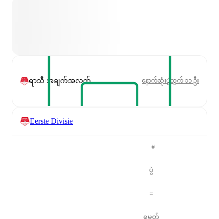
ရာသီ အချက်အလက်
နောက်ဆုံးပွဲထွက် ၁၁ ဦး
Eerste Divisie
#
ပွဲ
=
ရမှတ်