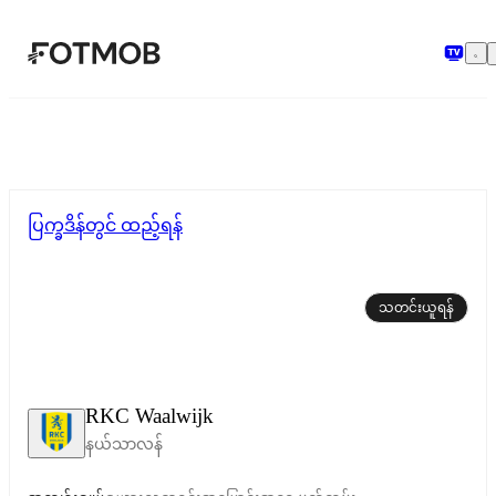
အဓိကအကြောင်းအရာသို့ ကျော်သွားရန်
ပြက္ခဒိန်တွင် ထည့်ရန်
သတင်းယူရန်
RKC Waalwijk
နယ်သာလန်