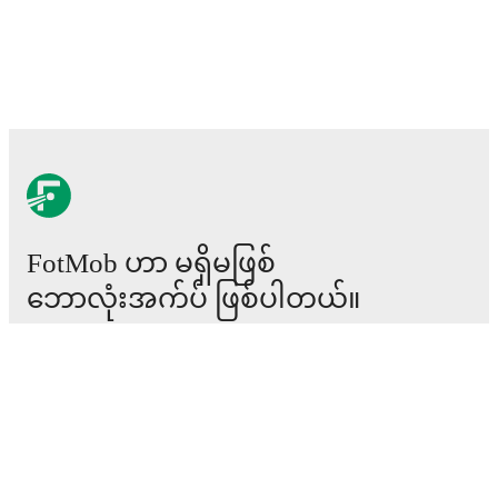
FotMob ဟာ မရှိမဖြစ်
ဘောလုံးအက်ပ် ဖြစ်ပါတယ်။
ပွဲစဉ်များ
သတင်း
အပြောင်းအရွှေ့စင်တာ