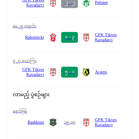
GFK Tikves
၂ - ၂
Pelister
Kavadarci
မေ ၂၅ တနင်္လာ
GFK Tikves
၁ - ၃
Rabotnicki
Kavadarci
ဇူ ၂၄ သောကြာ
GFK Tikves
၅ - ၁
Arsimi
Kavadarci
လာမည့် ပွဲစဉ်များ
မနက်ဖြန်
GFK Tikves
၁၅:၀၀
Bashkimi
Kavadarci