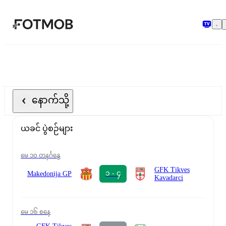
အဓိကအကြောင်းအရာသို့ ကျော်သွားရန်
နောက်သို့
ယခင် ပွဲစဉ်များ
မေ ၁၀ တနင်္ဂနွေ
GFK Tikves
၁ - ၄
Makedonija GP
Kavadarci
မေ ၁၆ စနေ