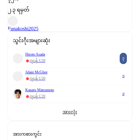
၂.၃ ရမှတ်
Funakoshi
2025
သွင်းဂိုးအများဆုံး
Hiroto Asada
၃
ဂျပန် U20
Jelani McGhee
၁
ဂျပန် U20
Kanaru Matsumoto
၁
ဂျပန် U20
အားလုံး
အားကစားကွင်း