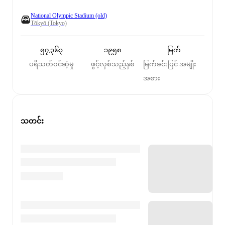
National Olympic Stadium (old)
Tōkyō (Tokyo)
၅၇,၃၆၃
၁၉၅၈
မြက်
ပရိသတ်ဝင်ဆံ့မှု
ဖွင့်လှစ်သည့်နှစ်
မြက်ခင်းပြင် အမျိုး
အစား
သတင်း