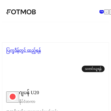
အဓိကအကြောင်းအရာသို့ ကျော်သွားရန်
ပြက္ခဒိန်တွင် ထည့်ရန်
သတင်းယူရန်
ဂျပန် U20
နိုင်ငံတကာ