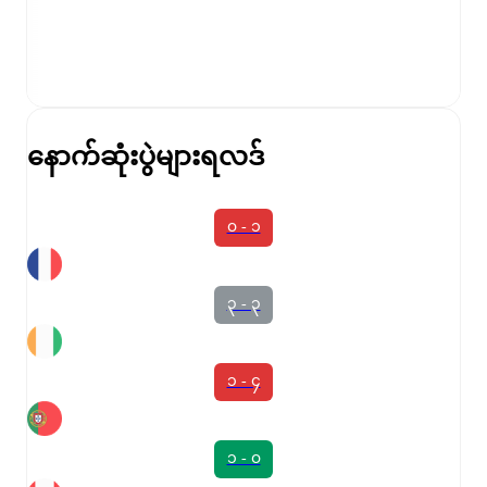
နောက်ဆုံးပွဲများရလဒ်
၀ - ၁
၃ - ၃
၁ - ၄
၁ - ၀