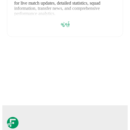
for live match updates, detailed statistics, squad
information, transfer news, and comprehensive
performance analytics.
ချဲ့ရန်
Hiroto Asada
leads
ဂျပန် U20
's scoring
in league play
with
3
goals
this season.
Jelani McGhee
has
contributed
1
, while
Kanaru Matsumoto
has added
1
.
ဂျပန် U20
have been in
mixed form
recently, winning
2
of their last
5
matches (
40
% win rate). They have
scored
6
goals
and conceded
8
during this period.
In
the
World Cup U20
, they faced
a
0
-
1
loss to
France
U20
.
In the
Maurice Revello Tournament Grp. B
, they
faced
a
3
-
3
draw with
Ivory Coast U20
,
a
1
-
4
loss to
Portugal U20
,
a
1
-
0
win against
Canada U20
, and
a
1
-
0
win against
Venezuela U20
.
Recent results for
ဂျပန် U20
:
၂၀၂၅ အောက်တိုဘာ ၈
:
World Cup U20
-
0
-
1
loss
vs
France U20