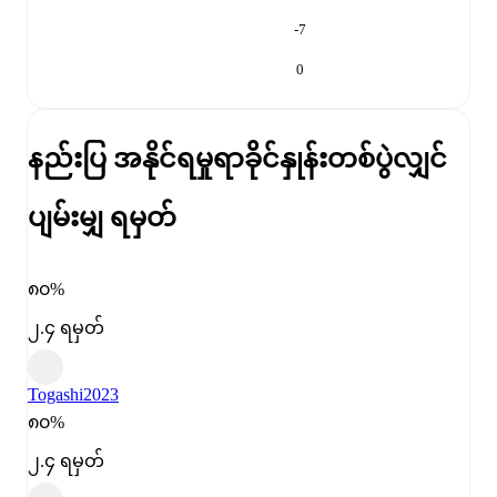
-7
0
နည်းပြ အနိုင်ရမှုရာခိုင်နှုန်း
တစ်ပွဲလျှင်
ပျမ်းမျှ ရမှတ်
၈၀%
၂.၄ ရမှတ်
Togashi
2023
၈၀%
၂.၄ ရမှတ်