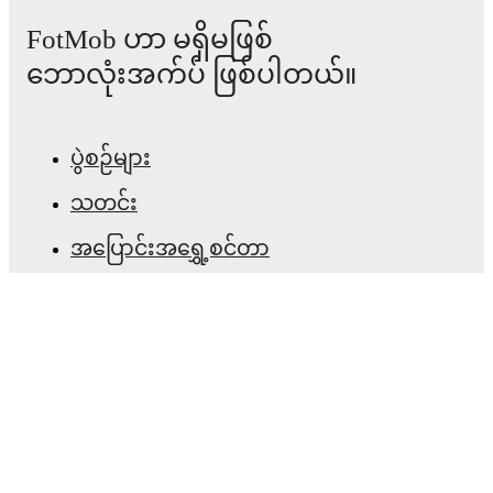
၂၀၂၆ ဇွန် ၁
:
Maurice Revello Tournament Grp. B
FotMob ဟာ မရှိမဖြစ်
-
3
-
3
draw
vs
Ivory Coast U20
ဘောလုံးအက်ပ် ဖြစ်ပါတယ်။
၂၀၂၆ ဇွန် ၃
:
Maurice Revello Tournament Grp. B
-
1
-
4
loss
vs
Portugal U20
၂၀၂၆ ဇွန် ၆
:
Maurice Revello Tournament Grp. B
ပွဲစဉ်များ
-
1
-
0
win
vs
Canada U20
၂၀၂၆ ဇွန် ၁၁
:
Maurice Revello Tournament Grp.
သတင်း
B
-
1
-
0
win
at
Venezuela U20
အပြောင်းအရွှေ့စင်တာ
ဂျပန် U20
currently sits in
3
rd
place in the
Maurice
ကောလဟာလများ
Revello Tournament
(Grp. B)
with
7
points
from
4
matches
(
2
W
1
D
1
L).
တီဗွီ အစီအစဉ်များ
Grp. B
ကျွန်ုပ်တို့အကြောင်း
#
Team
P
W
D
L
GD
Pts
အလုပ်အခွင့်အလမ်းများ
Portugal
1
4
3
1
0
+10
10
U20
ကြော်ငြာရန်