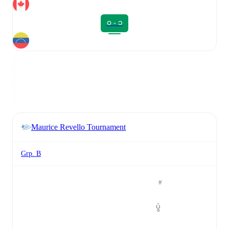
၀ - ၁
Maurice Revello Tournament
Grp. B
#
ပွဲ