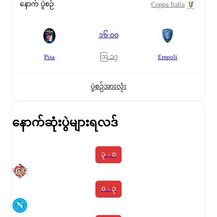
နောက် ပွဲစဉ်
Coppa Italia
၁၆:၀၀
ဩ ၁၇
Pisa
Empoli
ပွဲစဉ်အားလုံး
နောက်ဆုံးပွဲများရလဒ်
၃ - ၀
၀ - ၃