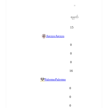
=
ရမှတ်
15
Arezzo
Arezzo
0
0
0
16
Palermo
Palermo
0
0
0