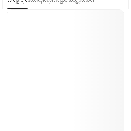
အကျဉ်းချုပ်
ဇယား
လူစာရင်း
အပြောင်းအရွှေ့
မှတ်တမ်း