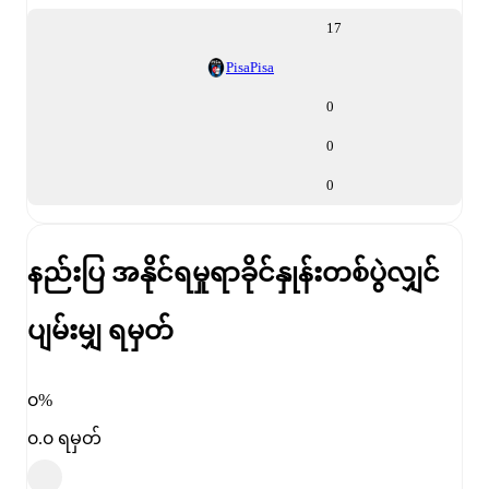
17
Pisa
Pisa
0
0
0
နည်းပြ အနိုင်ရမှုရာခိုင်နှုန်း
တစ်ပွဲလျှင်
ပျမ်းမျှ ရမှတ်
၀%
၀.၀ ရမှတ်