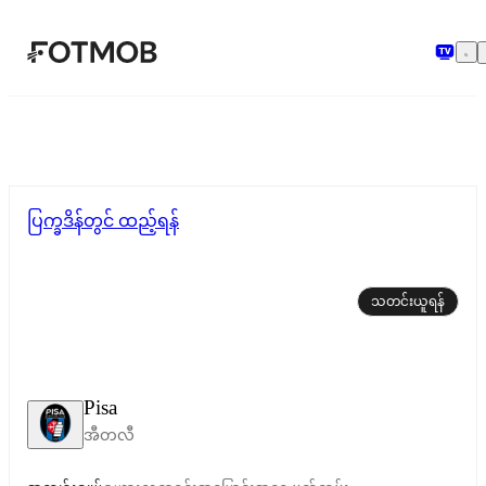
အဓိကအကြောင်းအရာသို့ ကျော်သွားရန်
ပြက္ခဒိန်တွင် ထည့်ရန်
သတင်းယူရန်
Pisa
အီတလီ