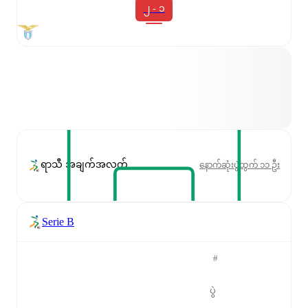
၂ - ၁
ရာသီ အချက်အလက်
နောက်ဆုံးပွဲထွက် ၁၁ ဦး
Serie B
#
ပွဲ