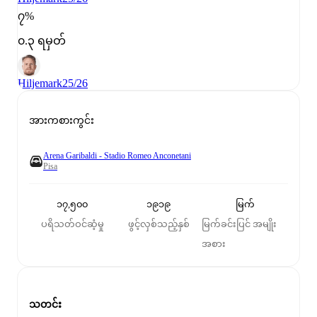
၇%
၀.၃ ရမှတ်
Hiljemark
25/26
အားကစားကွင်း
Arena Garibaldi - Stadio Romeo Anconetani
Pisa
၁၇,၅၀၀
၁၉၁၉
မြက်
ပရိသတ်ဝင်ဆံ့မှု
ဖွင့်လှစ်သည့်နှစ်
မြက်ခင်းပြင် အမျိုး
အစား
သတင်း