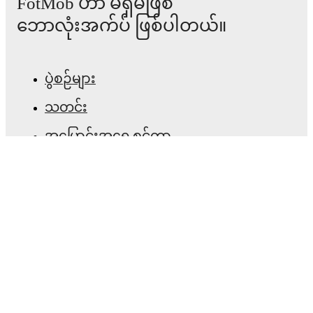
FotMob ဟာ မရှိမဖြစ်
၂၀၂၆ မေ ၁၇
:
Serie A
-
0
-
3
loss
vs
Napoli
ဘောလုံးအက်ပ် ဖြစ်ပါတယ်။
၂၀၂၆ မေ ၂၃
:
Serie A
-
1
-
2
loss
at
Lazio
Upcoming fixtures for
Pisa
:
ပွဲစဉ်များ
၂၀၂၆ ဩဂုတ် ၁၇
:
Coppa Italia
-
vs
Empoli
သတင်း
၂၀၂၆ ဩဂုတ် ၂၃
:
Serie B
-
vs
Padova
အပြောင်းအရွှေ့စင်တာ
၂၀၂၆ ဩဂုတ် ၃၀
:
Serie B
-
vs
Catanzaro
ကောလဟာလများ
၂၀၂၆ စက်တင်ဘာ ၆
:
Serie B
-
at
Juve Stabia
တီဗွီ အစီအစဉ်များ
၂၀၂၆ စက်တင်ဘာ ၁၁
:
Serie B
-
vs
Virtus Entella
ကျွန်ုပ်တို့အကြောင်း
Looking ahead,
Pisa
have
4
home
games
and
1
away
fixture
in their next
5
matches.
Upcoming opponents:
အလုပ်အခွင့်အလမ်းများ
Empoli
(
home
)
,
Padova
(
home
)
,
Catanzaro
(
home
)
,
Juve Stabia
(
away
)
, and
Virtus Entella
(
home
)
.
ကြော်ငြာရန်
Pisa
's squad consists of
40
players
.
Goalkeepers
:
Ante
Lineup Builder
Vukovic
(Croatia)
,
Leonardo Loria
(Italy)
,
Adrian