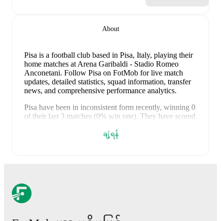
About
Pisa is a football club
based in Pisa, Italy
, playing their
home matches at Arena Garibaldi - Stadio Romeo
Anconetani
.
Follow Pisa on FotMob for live match
updates, detailed statistics, squad information, transfer
news, and comprehensive performance analytics.
Pisa
have been in
inconsistent form
recently, winning
0
of their last
3
matches (
0
% win rate). They have scored
1
goal
and conceded
8
during this period.
Overall,
finding the net has proven difficult.
However,
ချဲ့ရန်
defensive frailties have been a concern, conceding an
average of 2.7 goals per game.
In the
Serie A
, their
recent results include
a
0
-
3
loss to
Cremonese
,
a
0
-
3
loss to
Napoli
, and
a
1
-
2
loss to
Lazio
.
Recent results for
Pisa
:
၂၀၂၆ မေ ၁၀
:
Serie A
-
0
-
3
loss
at
Cremonese