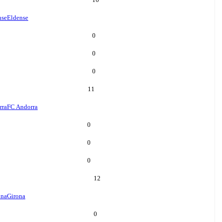
nse
Eldense
0
0
0
11
rra
FC Andorra
0
0
0
12
ona
Girona
0