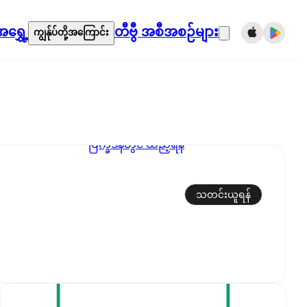
ရွှေ့
တီဗွီ အစီအစဉ်များ
ကျွန်ုပ်တို့အကြောင်း
ပြက္ခဒိန်တွင် ထည့်ရန်
သတင်းယူရန်