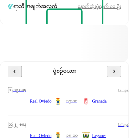
ရာသီ အချက်အလက်
နောက်ဆုံးပွဲထွက် ၁၁ ဦး
ပွဲစဉ်ဇယား
ဩ ၁၅ စနေ
LaLiga2
၁၇:၀၀
Real Oviedo
Granada
ဩ ၂၂ စနေ
LaLiga2
၁၅:၀၀
Real Oviedo
Leganes