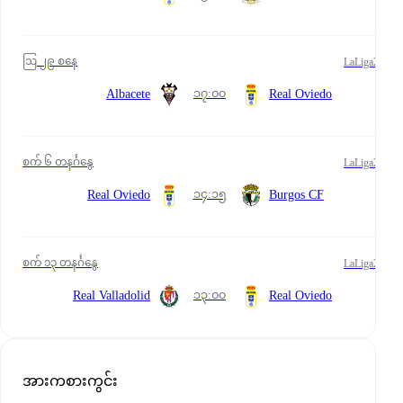
ဩ ၂၉ စနေ
LaLiga2
၁၇:၀၀
Albacete
Real Oviedo
စက် ၆ တနင်္ဂနွေ
LaLiga2
၁၄:၁၅
Real Oviedo
Burgos CF
စက် ၁၃ တနင်္ဂနွေ
LaLiga2
၁၃:၀၀
Real Valladolid
Real Oviedo
အားကစားကွင်း