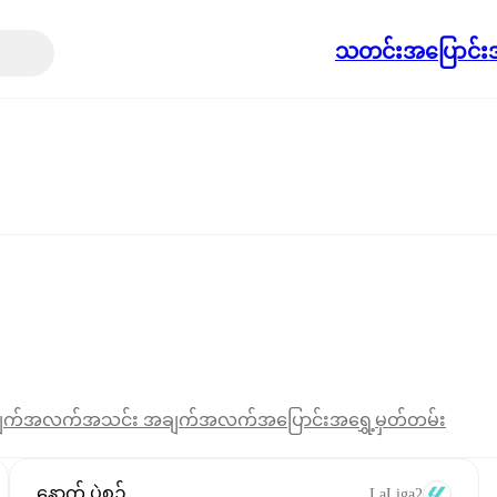
သတင်း
အပြောင်းအ
ျက်အလက်
အသင်း အချက်အလက်
အပြောင်းအရွှေ့
မှတ်တမ်း
နောက် ပွဲစဉ်
LaLiga2