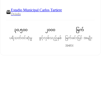
Estadio Municipal Carlos Tartiere
Oviedo
၃၀,၅၀၀
၂၀၀၀
မြက်
ပရိသတ်ဝင်ဆံ့မှု
ဖွင့်လှစ်သည့်နှစ်
မြက်ခင်းပြင် အမျိုး
အစား