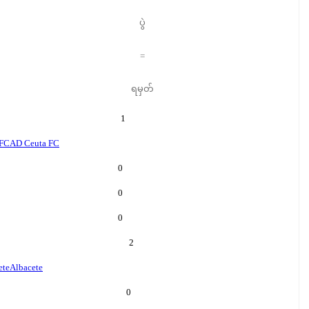
ပွဲ
=
ရမှတ်
1
 FC
AD Ceuta FC
0
0
0
2
ete
Albacete
0