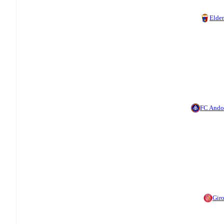
Elde
FC Ando
Gir