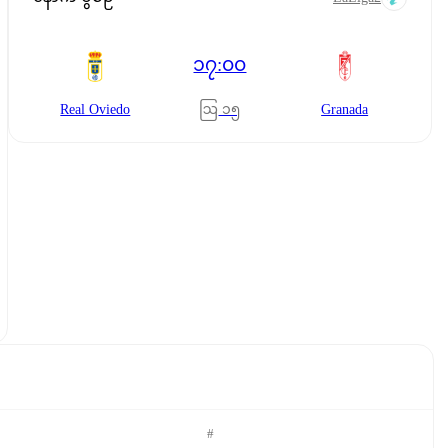
၁၇:၀၀
ဩ ၁၅
Real Oviedo
Granada
#