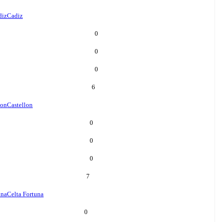
diz
Cadiz
0
0
0
6
lon
Castellon
0
0
0
7
una
Celta Fortuna
0