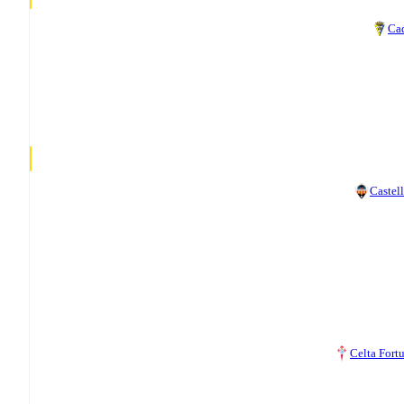
Ca
Castel
Celta Fort