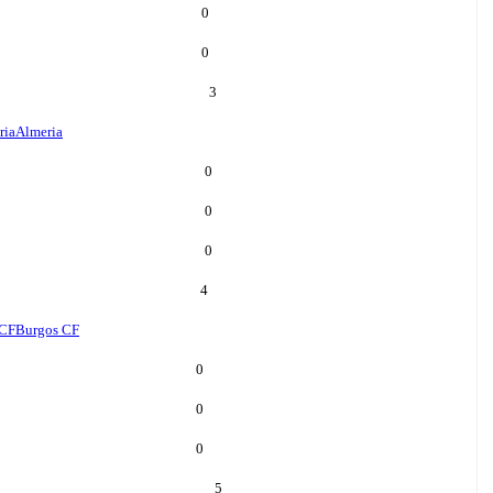
0
0
3
ria
Almeria
0
0
0
4
 CF
Burgos CF
0
0
0
5