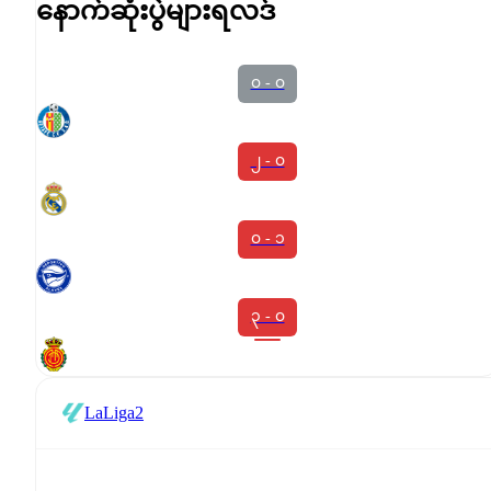
နောက်ဆုံးပွဲများရလဒ်
၀ - ၀
၂ - ၀
၀ - ၁
၃ - ၀
LaLiga2