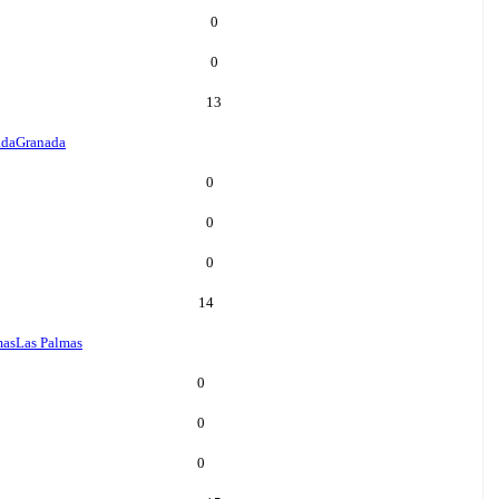
0
0
13
ada
Granada
0
0
0
14
mas
Las Palmas
0
0
0