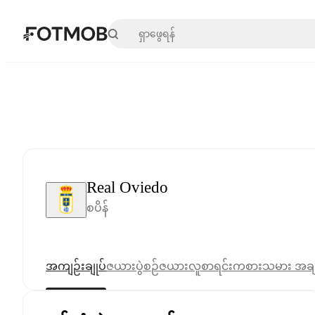
အဓိကအကြောင်းအရာသို့ ကျော်သွားရန်
Real Oviedo
စပိန်
အကျဉ်းချုပ်
ဇယား
ပွဲစဉ်ဇယား
လူစာရင်း
ကစားသမား အခ