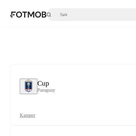
Hopp til hovedinnholdet
Cup
Paraguay
Kamper