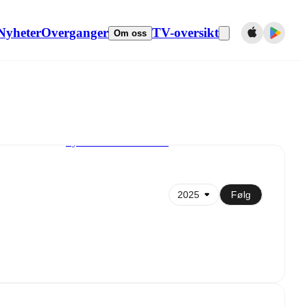
Nyheter
Overganger
TV-oversikt
Om oss
Synkroniser til kalender
Følg