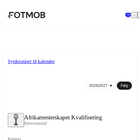
Hopp til hovedinnholdet
Synkroniser til kalender
Følg
Afrikamesterskapet Kvalifisering
Internasjonal
Kamper