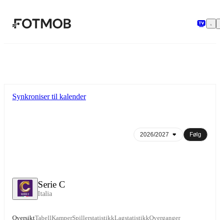
Hopp til hovedinnholdet
Synkroniser til kalender
Følg
Serie C
Italia
Oversikt
Tabell
Kamper
Spillerstatistikk
Lagstatistikk
Overganger