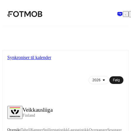
Hopp til hovedinnholdet
Synkroniser til kalender
Følg
Veikkausliiga
Finland
Oversikt
Tabell
Kamper
Spillerstatistikk
Lagstatistikk
Overganger
Sesonger