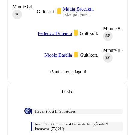
Minute 84
Mattia Zaccagni
Gult kort.
Ikke på banen
84‎’‎
Minute 85
Federico Dimarco
Gult kort.
85‎’‎
Minute 85
Nicolò Barella
Gult kort.
85‎’‎
+5 minutter er lagt til
Innsikt
Haven't lost in 9 matches
Inter har ikke tapt mot Lazio de foregående 9
kampene (7V, 2U).