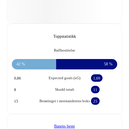
Toppstatistikk
Ballbesittelse
42 %
58 %
Expected goals (xG)
0,86
1,69
Skudd totalt
8
11
Berøringer i motstanderens boks
15
25
Banens beste