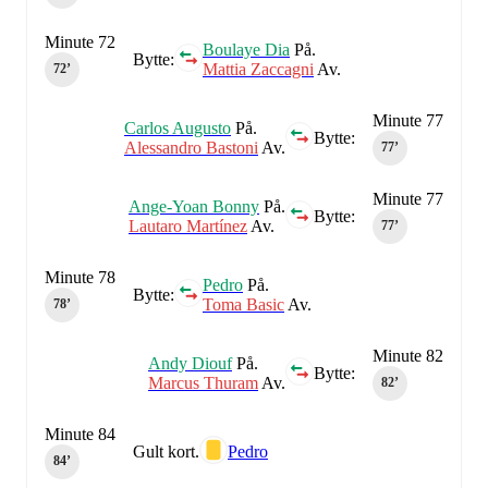
Minute 72
Boulaye Dia
På.
Bytte:
Mattia Zaccagni
Av.
72‎’‎
Minute 77
Carlos Augusto
På.
Bytte:
Alessandro Bastoni
Av.
77‎’‎
Minute 77
Ange-Yoan Bonny
På.
Bytte:
Lautaro Martínez
Av.
77‎’‎
Minute 78
Pedro
På.
Bytte:
Toma Basic
Av.
78‎’‎
Minute 82
Andy Diouf
På.
Bytte:
Marcus Thuram
Av.
82‎’‎
Minute 84
Gult kort.
Pedro
84‎’‎