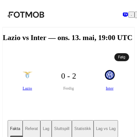
Hopp til hovedinnholdet
Lazio vs Inter — ons. 13. mai, 19:00 UTC
Følg
0 - 2
Lazio
Inter
Ferdig
Fakta
Referat
Lag
Sluttspill
Statistikk
Lag vs Lag