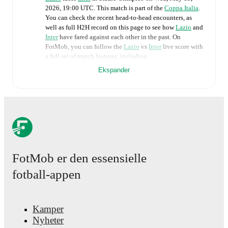
2026, 19:00 UTC
.
This match is part of the
Coppa Italia
.
You can check the recent head-to-head encounters, as
well as full H2H record on this page to see how
Lazio
and
Inter
have fared against each other in the past. On
FotMob, you can follow the
Lazio
vs
Inter
live score with
a full set of match features, including:
Ekspander
Live updates: Every goal, card, substitution and key
moment instantly delivered on FotMob.
Real-time extensive stats powered by Opta:
Possession, shots, corners, big chances created, xG,
momentum, and shot maps.
FotMob er den essensielle
The lineups are:
fotball-appen
Lazio
(4-3-3)
:
Edoardo Motta
-
Adam Marusic
,
Mario
Gila
,
Alessio Romagnoli
,
Nuno Tavares
-
Toma Basic
,
Patric
,
Kenneth Taylor
-
Gustav Isaksen
,
Tijjani
Noslin
,
Mattia Zaccagni
.
Kamper
Inter
(3-5-2)
:
Josep Martínez
-
Yann Aurel Bisseck
,
Nyheter
Manuel Akanji
,
Alessandro Bastoni
-
Denzel