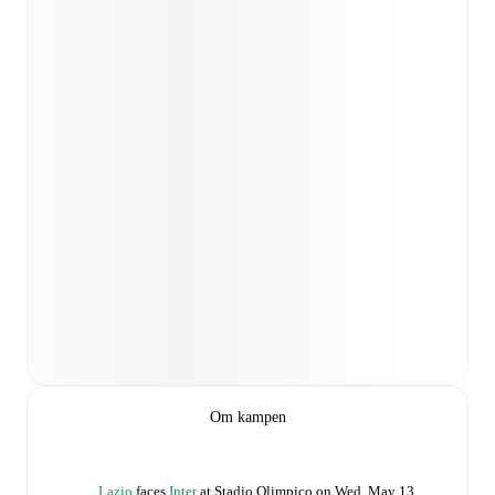
Om kampen
Lazio
faces
Inter
at
Stadio Olimpico
on
Wed, May 13,