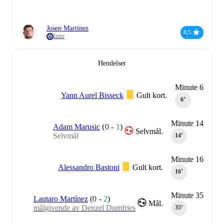
Josep Martínez
8,5
Inter
Hendelser
Minute 6
Yann Aurel Bisseck
Gult kort.
6‎’‎
Minute 14
Adam Marusic
(
0
-
1
)
Selvmål.
Selvmål
14‎’‎
Minute 16
Alessandro Bastoni
Gult kort.
16‎’‎
Minute 35
Lautaro Martínez
(
0
-
2
)
Mål.
målgivende av Denzel Dumfries
35‎’‎