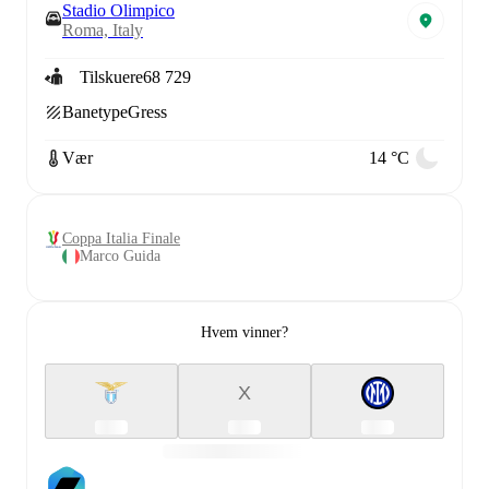
Stadio Olimpico
Roma, Italy
Tilskuere
68 729
Banetype
Gress
Vær
14 °C
Coppa Italia Finale
Marco Guida
Hvem vinner?
X