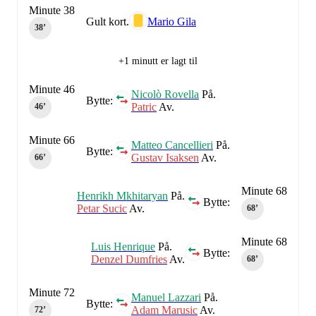
Minute 38
Gult kort.
Mario Gila
38‎’‎
+1 minutt er lagt til
Minute 46
Nicolò Rovella
På.
Bytte:
Patric
Av.
46‎’‎
Minute 66
Matteo Cancellieri
På.
Bytte:
Gustav Isaksen
Av.
66‎’‎
Minute 68
Henrikh Mkhitaryan
På.
Bytte:
Petar Sucic
Av.
68‎’‎
Minute 68
Luis Henrique
På.
Bytte:
Denzel Dumfries
Av.
68‎’‎
Minute 72
Manuel Lazzari
På.
Bytte:
Adam Marusic
Av.
72‎’‎