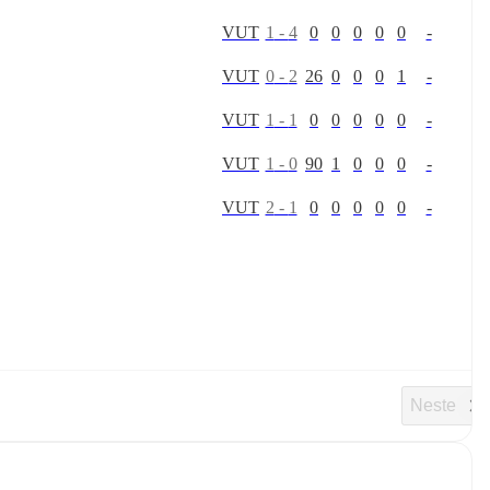
V
U
T
1
-
4
0
0
0
0
0
-
V
U
T
0
-
2
26
0
0
0
1
-
V
U
T
1
-
1
0
0
0
0
0
-
V
U
T
1
-
0
90
1
0
0
0
-
V
U
T
2
-
1
0
0
0
0
0
-
Neste