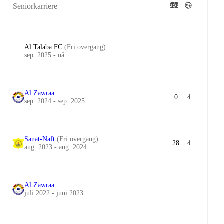
Seniorkarriere
Al Talaba FC
(Fri overgang)
sep. 2025 - nå
Al Zawraa
0
4
sep. 2024 - sep. 2025
Sanat-Naft
(Fri overgang)
28
4
aug. 2023 - aug. 2024
Al Zawraa
juli 2022 - juni 2023