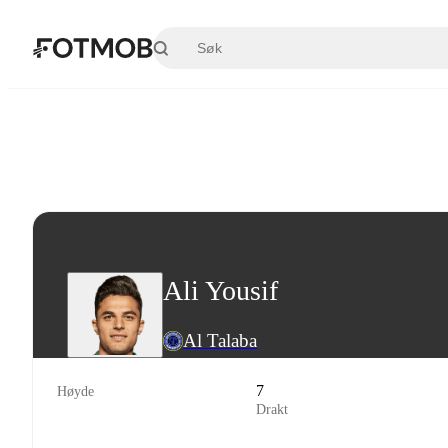
Hopp til hovedinnholdet
Ali Yousif
Al Talaba
7
Høyde
Drakt