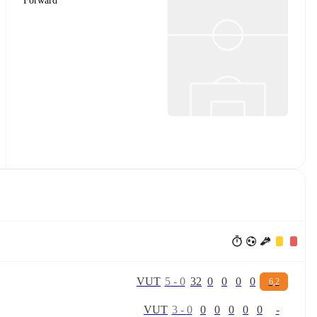
Forward
V
U
T
5
-
0
32
0
0
0
0
6,2
V
U
T
3
-
0
0
0
0
0
0
-