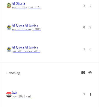
Al Shorta
5
5
sep. 2019 - juni 2022
Al Quwa Al Jawiya
8
9
sep. 2017 - aug. 2019
Al Quwa Al Jawiya
1
0
jan. 2016 - des. 2016
Landslag
Irak
7
1
nov. 2021 - nå