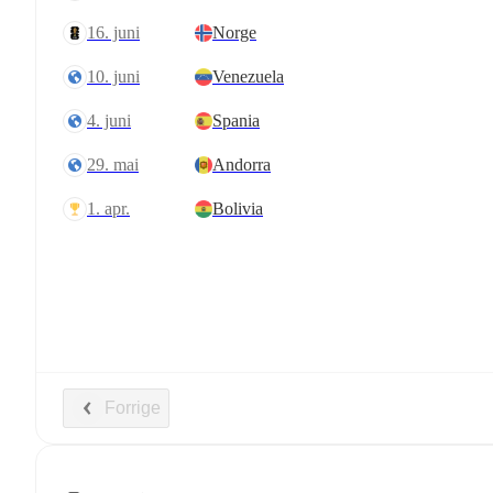
16. juni
Norge
10. juni
Venezuela
4. juni
Spania
29. mai
Andorra
1. apr.
Bolivia
Forrige