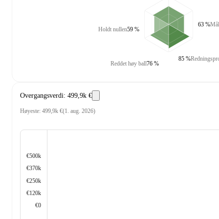
63 %
Mål
Holdt nullen
59 %
85 %
Redningspr
Reddet høy ball
76 %
Overgangsverdi
:
499,9k €
Høyeste
:
499,9k €
(
1. aug. 2026
)
€500k
€370k
€250k
€120k
€0