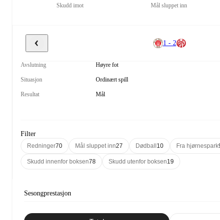
Skudd imot
Mål sluppet inn
1 - 2
Avslutning
Høyre fot
Situasjon
Ordinært spill
Resultat
Mål
Filter
Redninger
70
Mål sluppet inn
27
Dødball
10
Fra hjørnespark
Skudd innenfor boksen
78
Skudd utenfor boksen
19
Sesongprestasjon