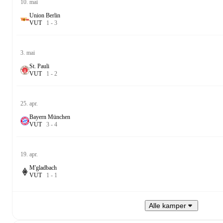
10. mai
Union Berlin
V
U
T
1
-
3
3. mai
St. Pauli
V
U
T
1
-
2
25. apr.
Bayern München
V
U
T
3
-
4
19. apr.
M'gladbach
V
U
T
1
-
1
Alle kamper