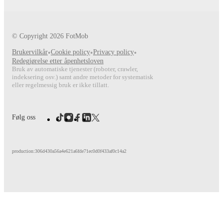
© Copyright
2026
FotMob
Brukervilkår
•
Cookie policy
•
Privacy policy
•
Redegjørelse etter åpenhetsloven
Bruk av automatiske tjenester (roboter, crawler,
indeksering osv.) samt andre metoder for systematisk
eller regelmessig bruk er ikke tillatt.
Følg oss
production:306d430a56a4e621a6fde71ec0d0f433af0c14a2