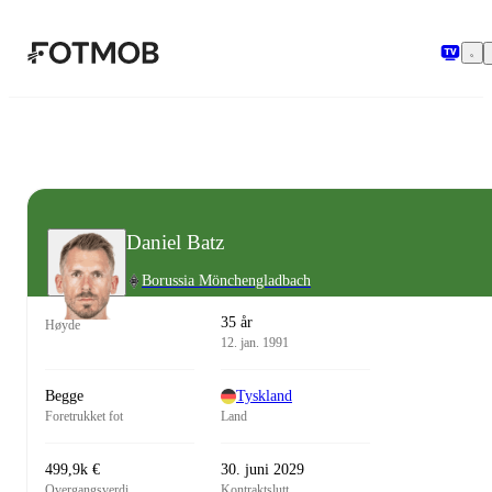
Hopp til hovedinnholdet
Daniel Batz
Borussia Mönchengladbach
35 år
Høyde
12. jan. 1991
Begge
Tyskland
Foretrukket fot
Land
499,9k €
30. juni 2029
Overgangsverdi
Kontraktslutt