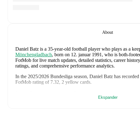
About
Daniel Batz
is a 35-year-old football player who plays as a kee
Mönchengladbach
, born on 12. januar 1991, who is both-foote
FotMob for live match updates, detailed statistics, career histo
ratings, and comprehensive performance analytics.
In the
2025/2026
Bundesliga
season,
Daniel Batz
has recorded
FotMob rating of 7.32, 2 yellow cards
.
Daniel Batz
scores highly on
Rating
compared to
keepers
in th
Ekspander
Daniel Batz
's
10
most recent matches are shown below. Visit eac
including lineups, match events, and advanced statistics:
16. mai 2026
:
2
-
0
win
away at
FC Heidenheim
(
90 minutes
10. mai 2026
:
1
-
3
loss
at home vs
Union Berlin
(
unused subs
3. mai 2026
:
2
-
1
win
away at
St. Pauli
(
90 minutes
,
1 yello
25. april 2026
:
3
-
4
loss
at home vs
Bayern München
(
90 mi