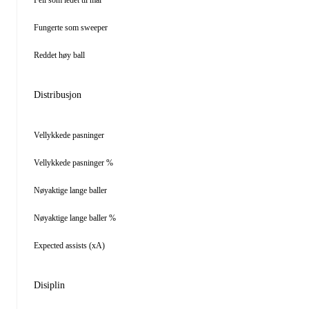
Feil som ledet til mål
Fungerte som sweeper
Reddet høy ball
Distribusjon
Vellykkede pasninger
Vellykkede pasninger %
Nøyaktige lange baller
Nøyaktige lange baller %
Expected assists (xA)
Disiplin