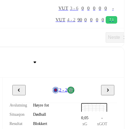
V
U
T
3
-
6
0
0
0
0
0
-
V
U
T
4
-
2
90
0
0
0
0
7,1
Neste
2 - 2
Avslutning
Høyre fot
Situasjon
Dødball
0,05
-
Resultat
Blokkert
xG
xGOT