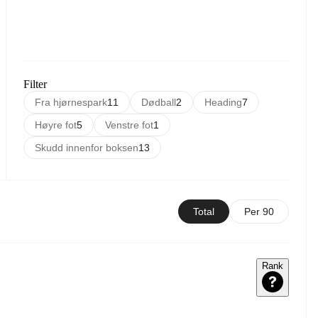
Filter
Fra hjørnespark
11
Dødball
2
Heading
7
Høyre fot
5
Venstre fot
1
Skudd innenfor boksen
13
Total
Per 90
Rank