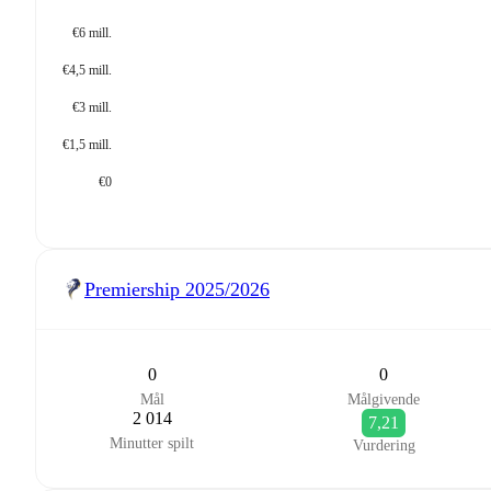
€6 mill.
€4,5 mill.
€3 mill.
€1,5 mill.
€0
Premiership
2025/2026
0
0
Mål
Målgivende
2 014
7,21
Minutter spilt
Vurdering