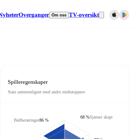
Nyheter
Overganger
TV-oversikt
Om oss
Spilleregenskaper
Stats sammenlignet med andre midtstoppere
68 %
Sjanser skapt
Ballberøringer
86 %