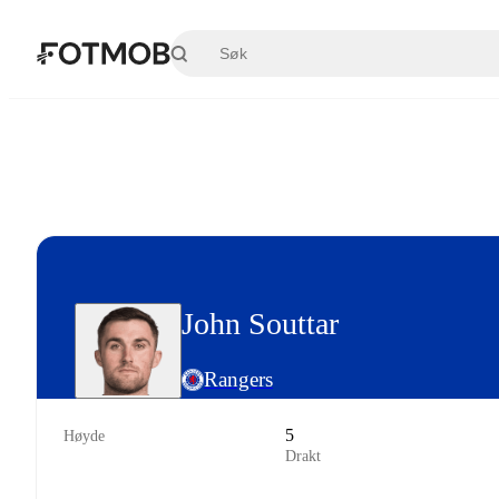
Hopp til hovedinnholdet
John Souttar
Rangers
5
Høyde
Drakt