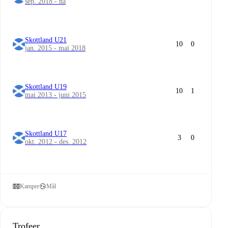
sep. 2018 - nå
Skottland U21
10
0
jan. 2015 - mai 2018
Skottland U19
10
1
mai 2013 - juni 2015
Skottland U17
3
0
okt. 2012 - des. 2012
Kamper
Mål
Trofeer