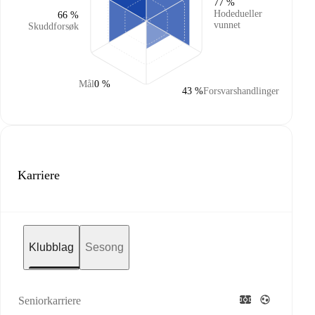
77 %
Hodedueller
66 %
vunnet
Skuddforsøk
Mål
0 %
43 %
Forsvarshandlinger
Karriere
Klubblag
Sesong
Seniorkarriere