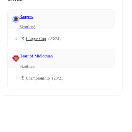
Rangers
Skottland
1
League Cup
(23/24)
Heart of Midlothian
Skottland
1
Championship
(20/21)