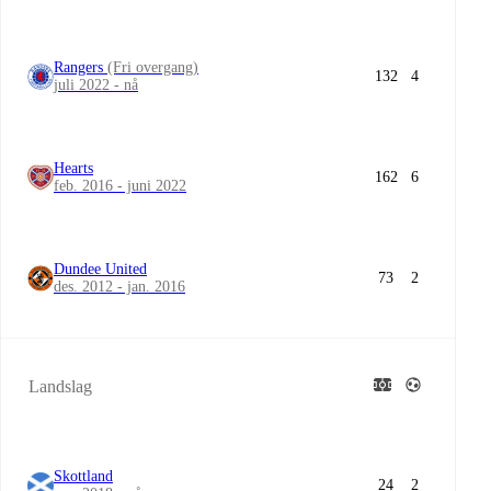
Rangers
(Fri overgang)
132
4
juli 2022 - nå
Hearts
162
6
feb. 2016 - juni 2022
Dundee United
73
2
des. 2012 - jan. 2016
Landslag
Skottland
24
2