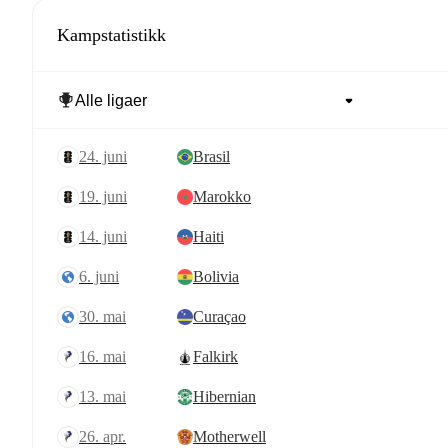
Kampstatistikk
24. juni
Brasil
19. juni
Marokko
14. juni
Haiti
6. juni
Bolivia
30. mai
Curaçao
16. mai
Falkirk
13. mai
Hibernian
26. apr.
Motherwell