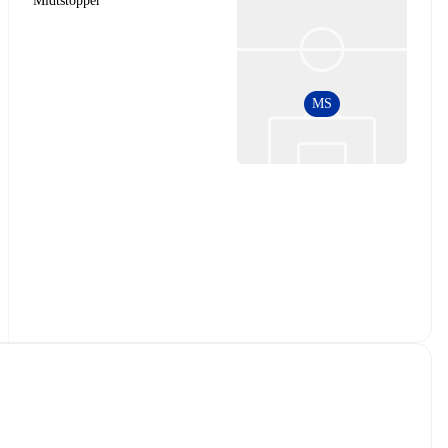
Midtstopper
MS