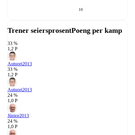
10
Trener seiersprosent
Poeng per kamp
33 %
1,2 P
Autuori
2013
33 %
1,2 P
Autuori
2013
24 %
1,0 P
Júnior
2013
24 %
1,0 P