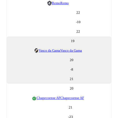
Remo
Remo
22
-10
22
19
Vasco da Gama
Vasco da Gama
20
-8
21
20
Chapecoense AF
Chapecoense AF
21
-23