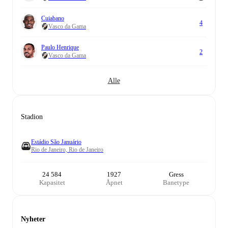
Cuiabano
4
Vasco da Gama
Paulo Henrique
2
Vasco da Gama
Alle
Stadion
Estádio São Januário
Rio de Janeiro, Rio de Janeiro
24 584
1927
Gress
Kapasitet
Åpnet
Banetype
Nyheter