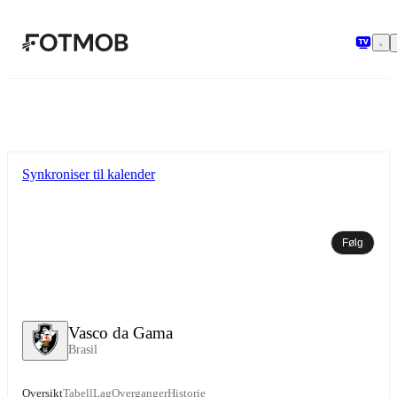
Hopp til hovedinnholdet
Synkroniser til kalender
Følg
Vasco da Gama
Brasil
Oversikt
Tabell
Lag
Overganger
Historie