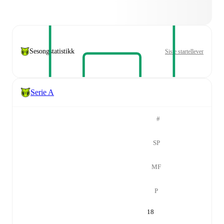
Sesongstatistikk
Siste startellever
Serie A
#
SP
MF
P
18