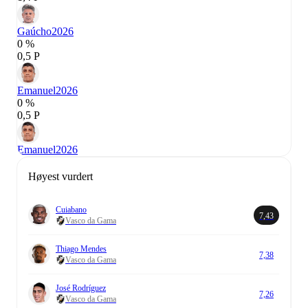
Gaúcho
2026
0 %
0,5 P
Emanuel
2026
0 %
0,5 P
Emanuel
2026
Høyest vurdert
Cuiabano
7,43
Vasco da Gama
Thiago Mendes
7,38
Vasco da Gama
José Rodríguez
7,26
Vasco da Gama