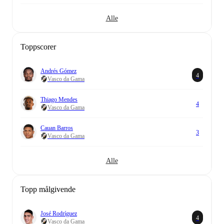
Alle
Toppscorer
Andrés Gómez
4
Vasco da Gama
Thiago Mendes
4
Vasco da Gama
Cauan Barros
3
Vasco da Gama
Alle
Topp målgivende
José Rodríguez
4
Vasco da Gama