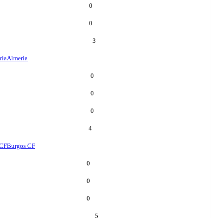
0
0
3
ria
Almeria
0
0
0
4
 CF
Burgos CF
0
0
0
5