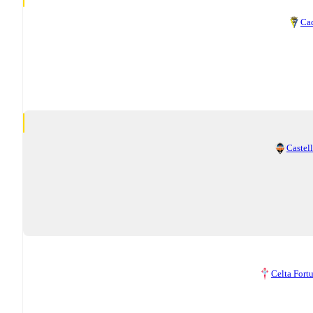
Ca
Castel
Celta Fort