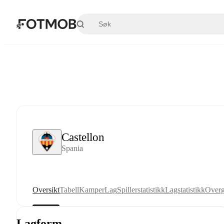
Hopp til hovedinnholdet
Castellon
Spania
Oversikt
Tabell
Kamper
Lag
Spillerstatistikk
Lagstatistikk
Overg
Lagform