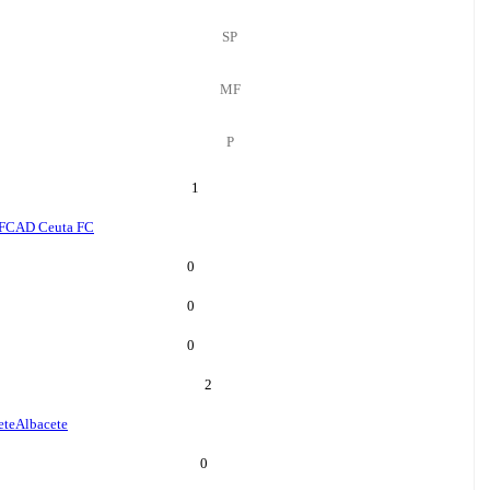
SP
MF
P
1
 FC
AD Ceuta FC
0
0
0
2
ete
Albacete
0