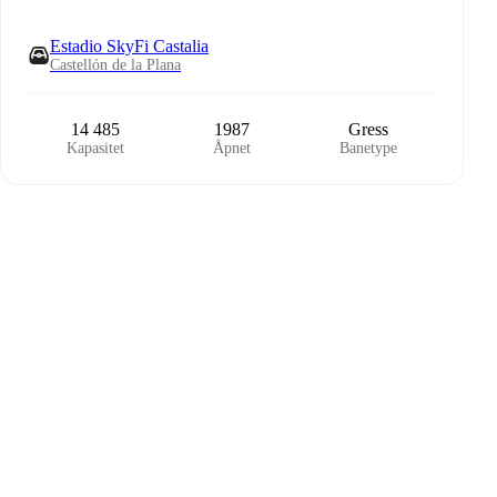
Estadio SkyFi Castalia
Castellón de la Plana
14 485
1987
Gress
Kapasitet
Åpnet
Banetype