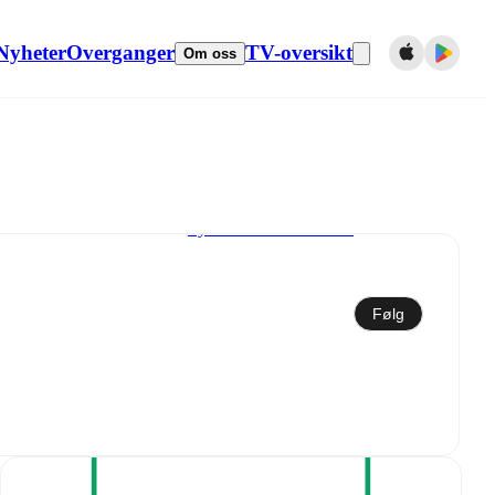
Nyheter
Overganger
TV-oversikt
Om oss
Synkroniser til kalender
Følg