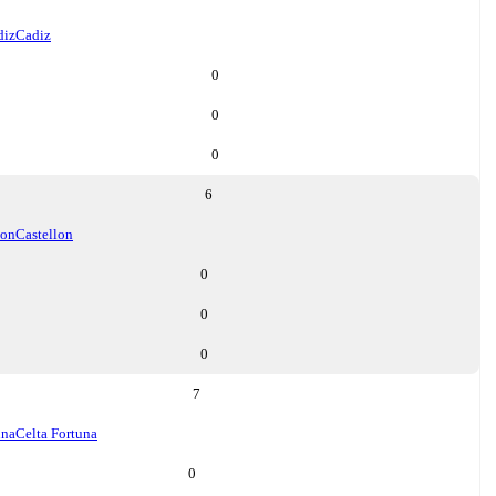
diz
Cadiz
0
0
0
6
lon
Castellon
0
0
0
7
una
Celta Fortuna
0