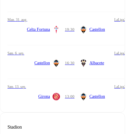
man. 31. aug.
LaLiga2
Celta Fortuna
19:30
Castellon
søn. 6. sep.
LaLiga2
Castellon
16:30
Albacete
søn. 13. sep.
LaLiga2
Girona
13:00
Castellon
Stadion