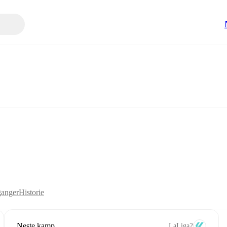
anger
Historie
Neste kamp
LaLiga2