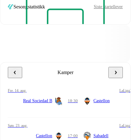
Sesongstatistikk
Siste startellever
Kamper
fre. 14. aug.
LaLiga2
Real Sociedad B
18:30
Castellon
søn. 23. aug.
LaLiga2
Castellon
17:00
Sabadell