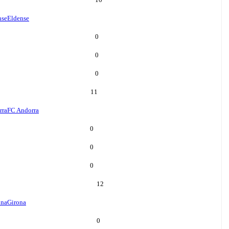
nse
Eldense
0
0
0
11
rra
FC Andorra
0
0
0
12
ona
Girona
0