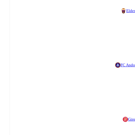
Elde
FC Ando
Gir