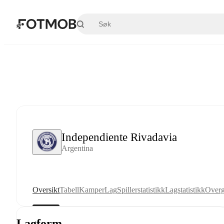
Hopp til hovedinnholdet
Independiente Rivadavia
Argentina
Oversikt
Tabell
Kamper
Lag
Spillerstatistikk
Lagstatistikk
Overg
Lagform