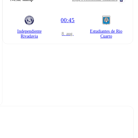
00:45
Independiente
Estudiantes de Rio
8. aug.
Rivadavia
Cuarto