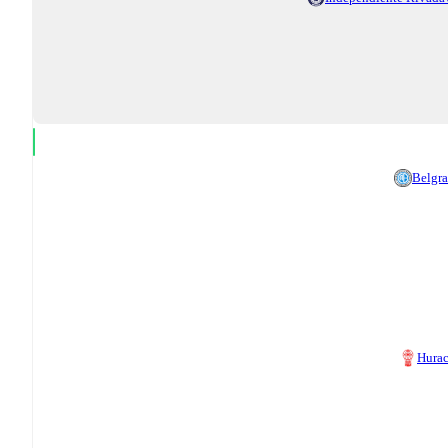
Belgr
Hura