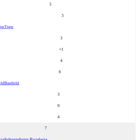
5
5
gre
Tigre
3
+
1
4
6
eld
Banfield
3
0
4
7
via
Independiente Rivadavia