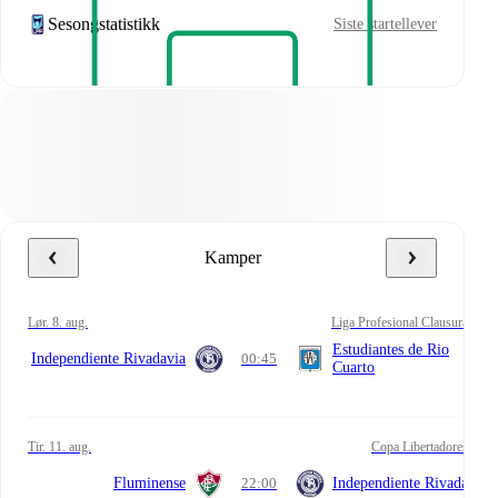
Sesongstatistikk
Siste startellever
Kamper
lør. 8. aug.
Liga Profesional Clausura
Estudiantes de Rio
Independiente Rivadavia
00:45
Cuarto
tir. 11. aug.
Copa Libertadores
Fluminense
22:00
Independiente Rivadavia