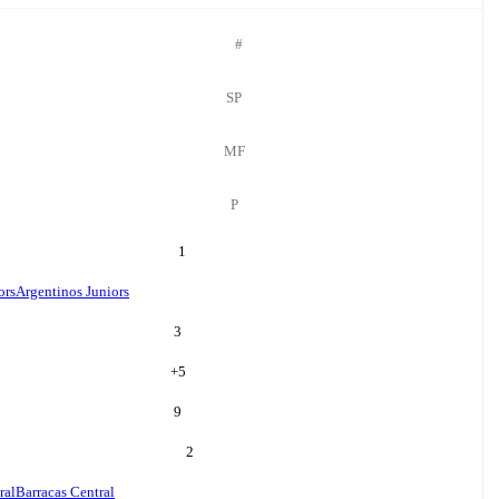
#
SP
MF
P
1
ors
Argentinos Juniors
3
+
5
9
2
ral
Barracas Central