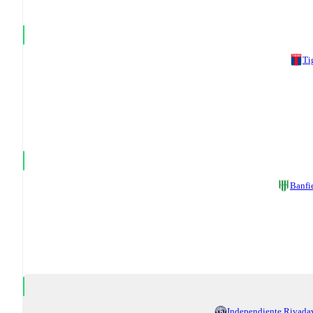
Ti
Banfi
Independiente Rivada