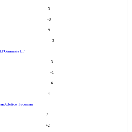
3
+
3
9
3
 LP
Gimnasia LP
3
+
1
6
4
man
Atletico Tucuman
3
+
2