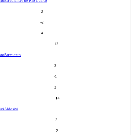
rto
Estudiantes de Rio Cuarto
3
-2
4
13
nto
Sarmiento
3
-1
3
14
ivi
Aldosivi
3
-2