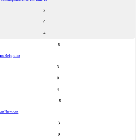
3
0
4
8
ano
Belgrano
3
0
4
9
can
Huracan
3
0