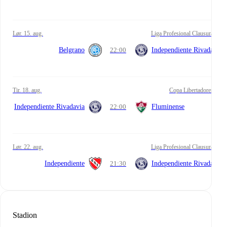
lør. 15. aug.
Liga Profesional Clausura
Belgrano
22:00
Independiente Rivadavia
tir. 18. aug.
Copa Libertadores
Independiente Rivadavia
22:00
Fluminense
lør. 22. aug.
Liga Profesional Clausura
Independiente
21:30
Independiente Rivadavia
Stadion