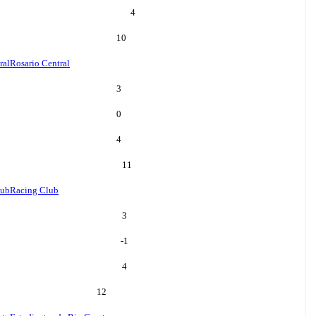
4
10
ral
Rosario Central
3
0
4
11
lub
Racing Club
3
-1
4
12