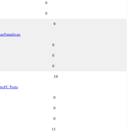
0
0
9
cao
Famalicao
0
0
0
10
rto
FC Porto
0
0
0
11