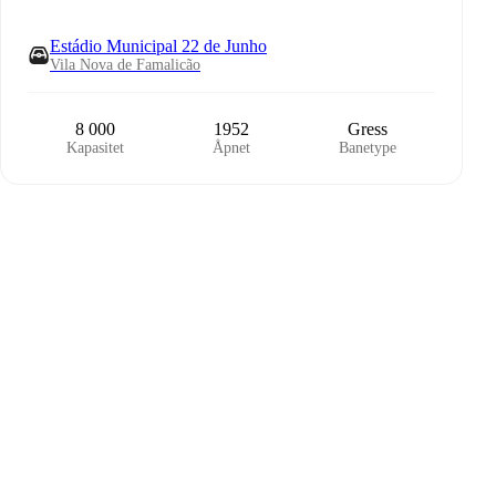
Estádio Municipal 22 de Junho
Vila Nova de Famalicão
8 000
1952
Gress
Kapasitet
Åpnet
Banetype