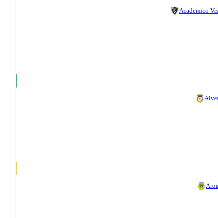
Academico Vi
Alve
Aro