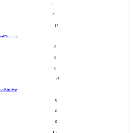
0
0
14
nal
Nacional
0
0
0
15
Ave
Rio Ave
0
0
0
16