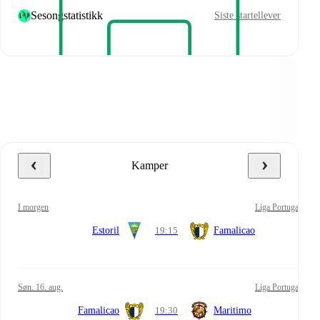
Sesongstatistikk
Siste startellever
Kamper
i morgen
Liga Portugal
Estoril
19:15
Famalicao
søn. 16. aug.
Liga Portugal
Famalicao
19:30
Maritimo