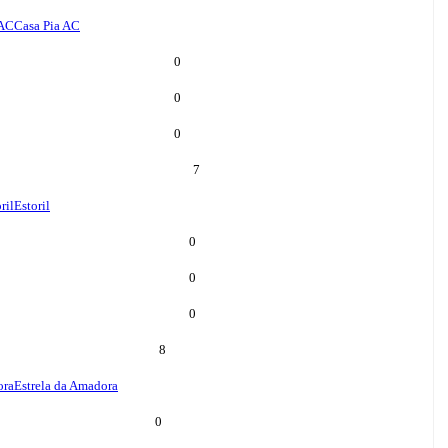
 AC
Casa Pia AC
0
0
0
7
ril
Estoril
0
0
0
8
ora
Estrela da Amadora
0