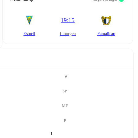
19:15
Estoril
i morgen
Famalicao
#
SP
MF
P
1