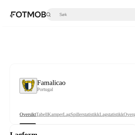
Hopp til hovedinnholdet
Famalicao
Portugal
Oversikt
Tabell
Kamper
Lag
Spillerstatistikk
Lagstatistikk
Overg
Lagform