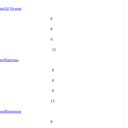
nte
Gil Vicente
0
0
0
12
imo
Maritimo
0
0
0
13
nse
Moreirense
0