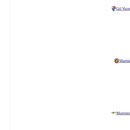
Gil Vice
Marit
Moreire