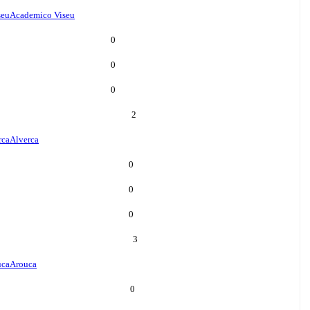
seu
Academico Viseu
0
0
0
2
rca
Alverca
0
0
0
3
uca
Arouca
0