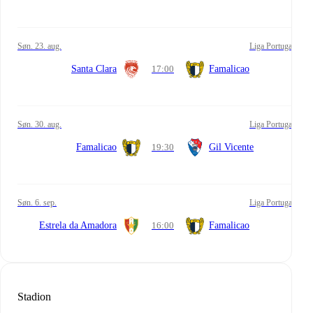
søn. 23. aug.
Liga Portugal
Santa Clara
17:00
Famalicao
søn. 30. aug.
Liga Portugal
Famalicao
19:30
Gil Vicente
søn. 6. sep.
Liga Portugal
Estrela da Amadora
16:00
Famalicao
Stadion