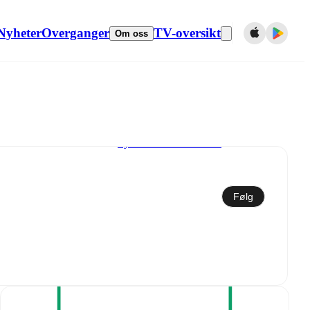
Nyheter
Overganger
TV-oversikt
Om oss
Synkroniser til kalender
Følg