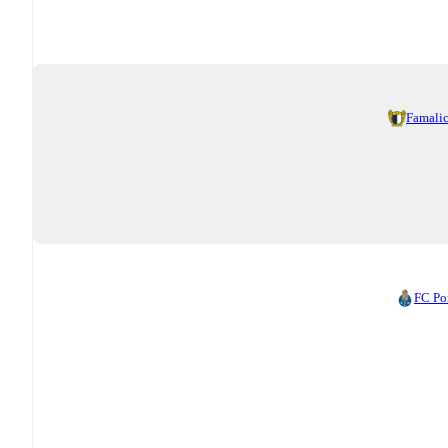
Famali
FC Po