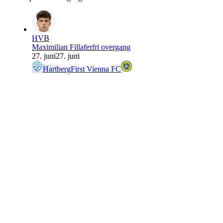
HVB
Maximilian Fillafer
fri overgang
27. juni
27. juni
Hartberg
First Vienna FC