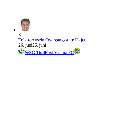
S
Tobias Anselm
Overgangssum
:
Ukjent
26. juni
26. juni
WSG Tirol
First Vienna FC