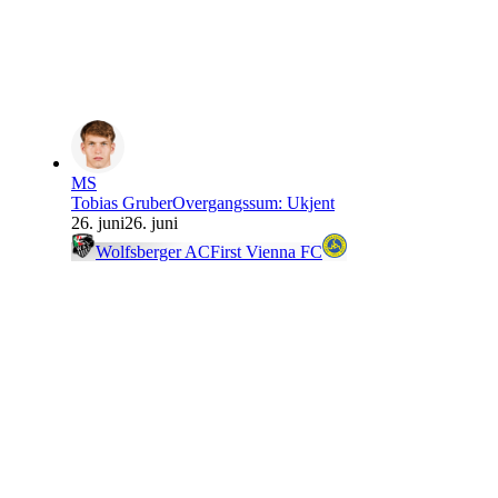
MS
Tobias Gruber
Overgangssum
:
Ukjent
26. juni
26. juni
Wolfsberger AC
First Vienna FC