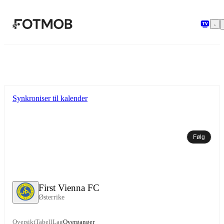
Hopp til hovedinnholdet
Synkroniser til kalender
Følg
First Vienna FC
Østerrike
Oversikt
Tabell
Lag
Overganger