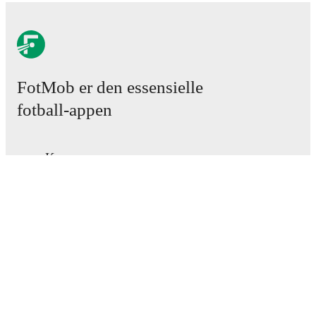
FotMob er den essensielle
fotball-appen
Kamper
Nyheter
Overgangssenter
Rykter
TV-oversikt
Om oss
Karriere
Annonser
Lineup Builder
FAQ
FIFA-ranking menn