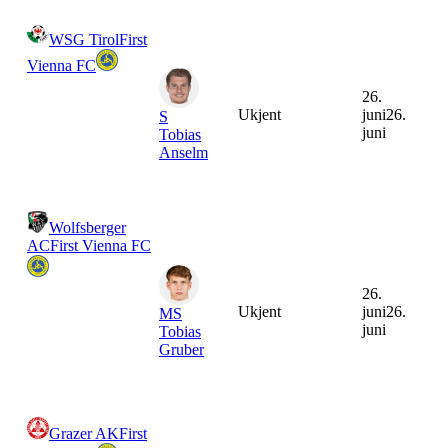
WSG Tirol
First
Vienna FC
26.
Ukjent
juni
26.
S
juni
Tobias
Anselm
Wolfsberger
AC
First Vienna FC
26.
Ukjent
juni
26.
MS
juni
Tobias
Gruber
Grazer AK
First