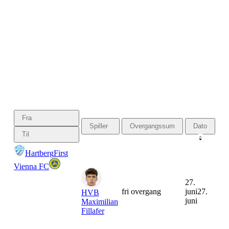
Fra
Spiller
Overgangssum
Dato
Til
Hartberg
First
Vienna FC
27.
fri overgang
juni
27.
HVB
juni
Maximilian
Fillafer