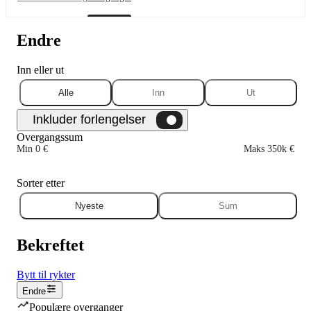
Endre
Inn eller ut
Alle
Inn
Ut
Overgangssum
Min 0 €
Maks 350k €
Sorter etter
Nyeste
Sum
Bekreftet
Bytt til rykter
Endre
Populære overganger