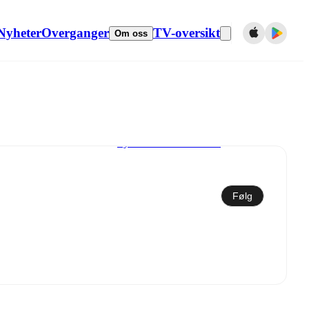
Nyheter
Overganger
TV-oversikt
Om oss
Synkroniser til kalender
Følg