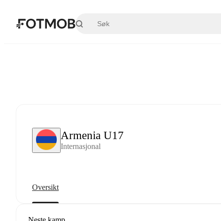
Hopp til hovedinnholdet
Armenia U17
Internasjonal
Oversikt
Neste kamp