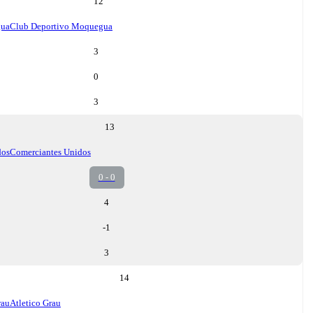
12
gua
Club Deportivo Moquegua
3
0
3
13
dos
Comerciantes Unidos
0 - 0
4
-1
3
14
rau
Atletico Grau