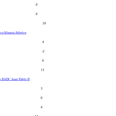
0
6
10
ico
Alianza Atletico
4
-2
6
11
 II
ADC Juan Pablo II
3
0
4