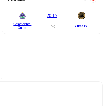
20:15
Comerciantes
i dag
Cusco FC
Unidos