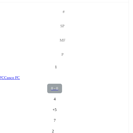
#
SP
MF
P
1
 FC
Cusco FC
0 - 0
4
+
5
7
2