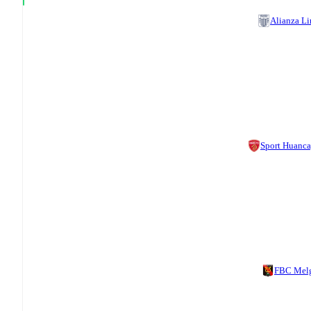
Alianza L
Sport Huanc
FBC Mel