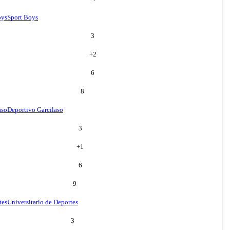
oys
Sport Boys
3
+
2
6
8
aso
Deportivo Garcilaso
3
+
1
6
9
tes
Universitario de Deportes
3