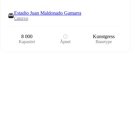
Estadio Juan Maldonado Gamarra
Cutervo
8 000
Kunstgress
Kapasitet
Åpnet
Banetype