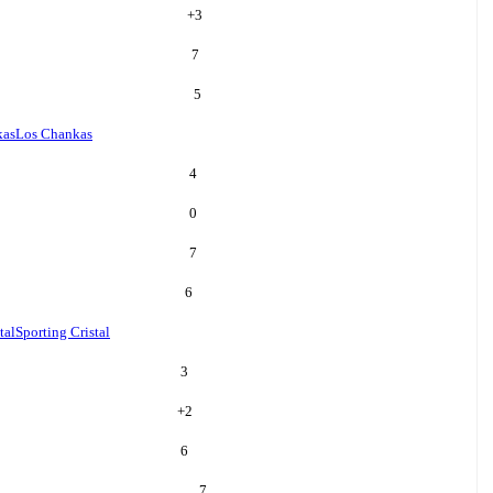
+
3
7
5
kas
Los Chankas
4
0
7
6
tal
Sporting Cristal
3
+
2
6
7