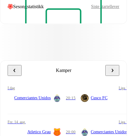
Sesongstatistikk
Siste startellever
Kamper
i dag
Liga 1
Comerciantes Unidos
20:15
Cusco FC
fre. 14. aug.
Liga 1
Atletico Grau
20:00
Comerciantes Unidos