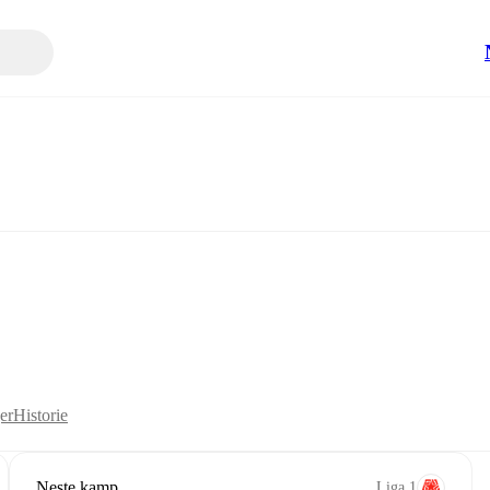
er
Historie
Neste kamp
Liga 1