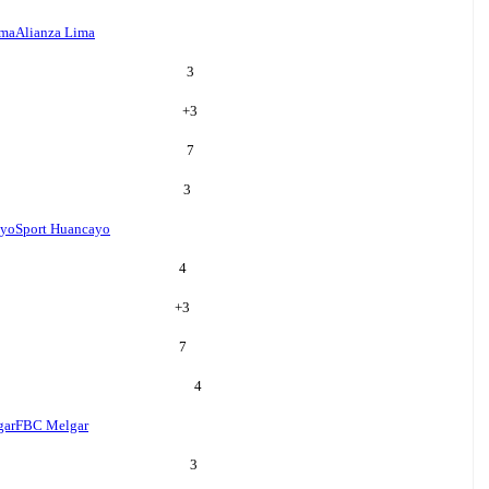
ima
Alianza Lima
3
+
3
7
3
ayo
Sport Huancayo
4
+
3
7
4
gar
FBC Melgar
3