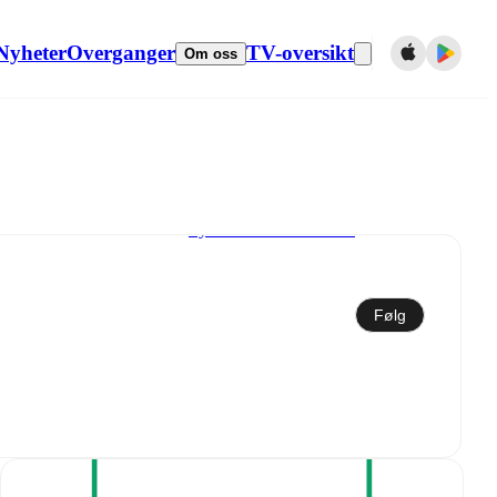
Nyheter
Overganger
TV-oversikt
Om oss
Synkroniser til kalender
Følg