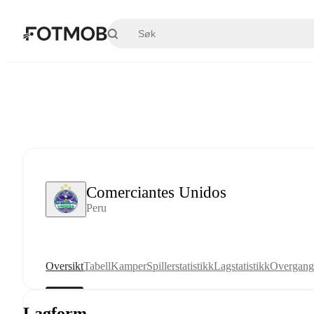
Hopp til hovedinnholdet
Comerciantes Unidos
Peru
Oversikt
Tabell
Kamper
Spillerstatistikk
Lagstatistikk
Overgang
Lagform