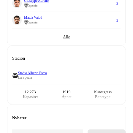
Giuseppe Aurelio
3
Spezia
Mattia Valoti
3
Spezia
Alle
Stadion
Stadio Alberto Picco
La Spezia
12 273
1919
Kunstgress
Kapasitet
Åpnet
Banetype
Nyheter