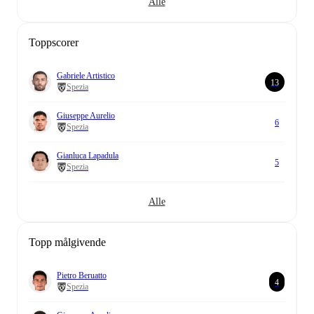
Alle
Toppscorer
Gabriele Artistico
13
Spezia
Giuseppe Aurelio
6
Spezia
Gianluca Lapadula
5
Spezia
Alle
Topp målgivende
Pietro Beruatto
4
Spezia