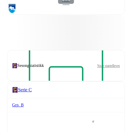
Sesongstatistikk
Siste startellever
Serie C
Grp. B
#