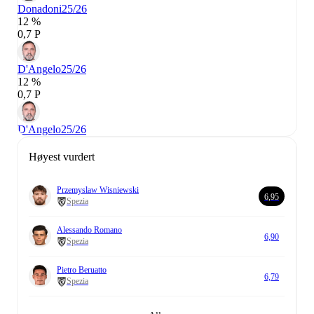
Donadoni
25/26
12 %
0,7 P
D'Angelo
25/26
12 %
0,7 P
D'Angelo
25/26
Høyest vurdert
Przemyslaw Wisniewski
6,95
Spezia
Alessando Romano
6,90
Spezia
Pietro Beruatto
6,79
Spezia