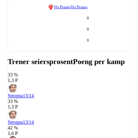
Vis Pesaro
Vis Pesaro
0
0
0
Trener seiersprosent
Poeng per kamp
33 %
1,3 P
Stroppa
13/14
33 %
1,3 P
Stroppa
13/14
42 %
1,6 P