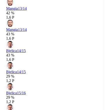
Mangia
13/14
42 %
1,6 P
Mangia
13/14
43 %
1,6 P
Bjelica
14/15
43 %
1,6 P
Bjelica
14/15
29 %
1,2 P
Bjelica
15/16
29 %
1,2 P