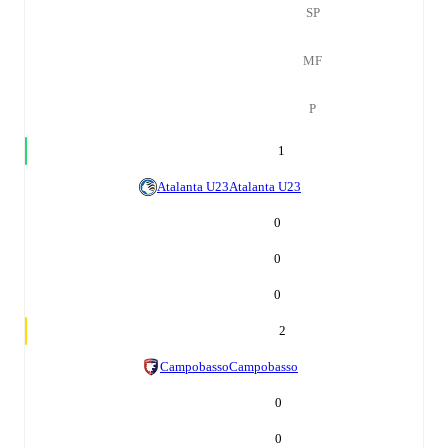
SP
MF
P
1
Atalanta U23
Atalanta U23
0
0
0
2
Campobasso
Campobasso
0
0