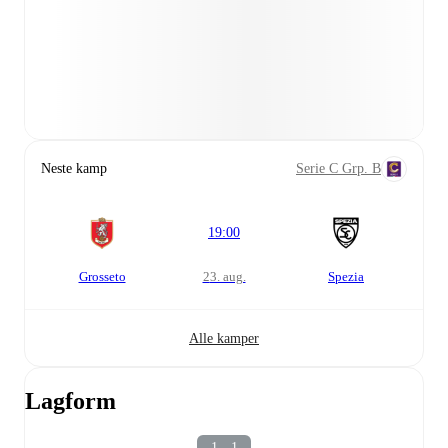
Neste kamp
Serie C Grp. B
19:00
Grosseto
23. aug.
Spezia
Alle kamper
Lagform
1 - 1