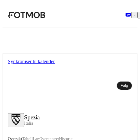
Hopp til hovedinnholdet
Synkroniser til kalender
Følg
Spezia
Italia
Oversikt
Tabell
Lag
Overganger
Historie