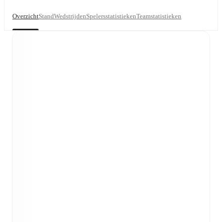
Overzicht
Stand
Wedstrijden
Spelersstatistieken
Teamstatistieken