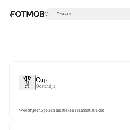
Ga naar hoofdinhoud
Cup
Oostenrijk
Wedstrijden
Spelersstatistieken
Teamstatistieken