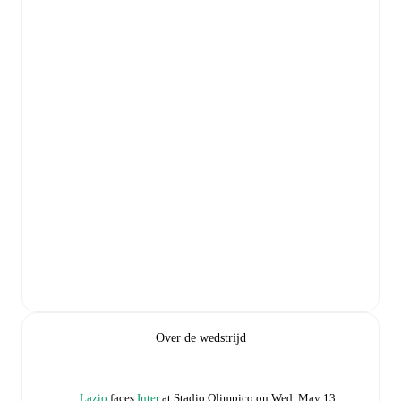
Over de wedstrijd
Lazio
faces
Inter
at
Stadio Olimpico
on
Wed, May 13,