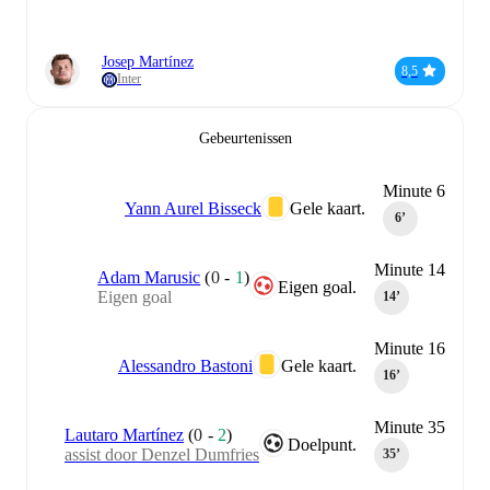
Josep Martínez
8,5
Inter
Gebeurtenissen
Minute 6
Yann Aurel Bisseck
Gele kaart.
6‎’‎
Minute 14
Adam Marusic
(
0
-
1
)
Eigen goal.
Eigen goal
14‎’‎
Minute 16
Alessandro Bastoni
Gele kaart.
16‎’‎
Minute 35
Lautaro Martínez
(
0
-
2
)
Doelpunt.
assist door Denzel Dumfries
35‎’‎