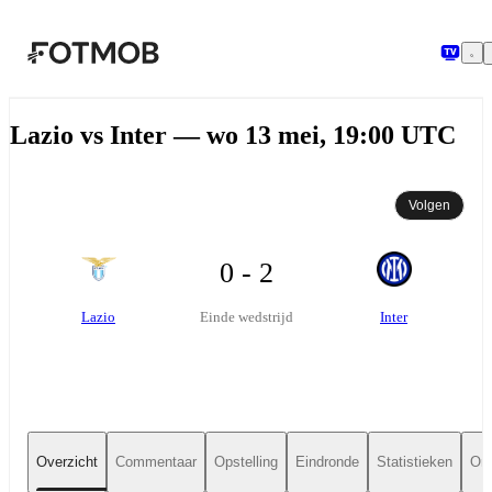
Ga naar hoofdinhoud
Lazio vs Inter — wo 13 mei, 19:00 UTC
Volgen
0 - 2
Lazio
Inter
Einde wedstrijd
Overzicht
Commentaar
Opstelling
Eindronde
Statistieken
Ond