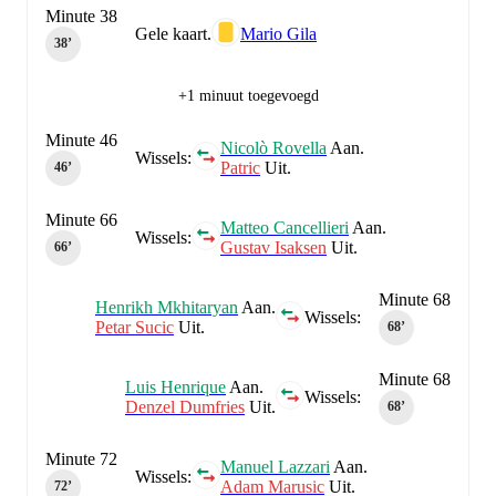
Minute 38
Gele kaart.
Mario Gila
38‎’‎
+1 minuut toegevoegd
Minute 46
Nicolò Rovella
Aan.
Wissels:
Patric
Uit.
46‎’‎
Minute 66
Matteo Cancellieri
Aan.
Wissels:
Gustav Isaksen
Uit.
66‎’‎
Minute 68
Henrikh Mkhitaryan
Aan.
Wissels:
Petar Sucic
Uit.
68‎’‎
Minute 68
Luis Henrique
Aan.
Wissels:
Denzel Dumfries
Uit.
68‎’‎
Minute 72
Manuel Lazzari
Aan.
Wissels:
Adam Marusic
Uit.
72‎’‎