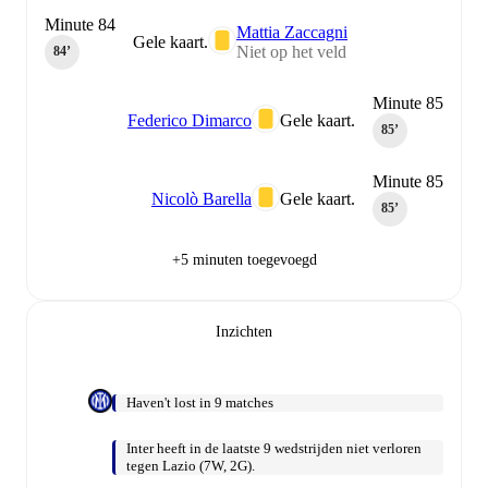
Minute 84
Mattia Zaccagni
Gele kaart.
Niet op het veld
84‎’‎
Minute 85
Federico Dimarco
Gele kaart.
85‎’‎
Minute 85
Nicolò Barella
Gele kaart.
85‎’‎
+5 minuten toegevoegd
Inzichten
Haven't lost in 9 matches
Inter heeft in de laatste 9 wedstrijden niet verloren
tegen Lazio (7W, 2G).