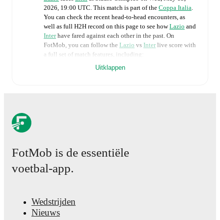
2026, 19:00 UTC
.
This match is part of the
Coppa Italia
.
You can check the recent head-to-head encounters, as
well as full H2H record on this page to see how
Lazio
and
Inter
have fared against each other in the past. On
FotMob, you can follow the
Lazio
vs
Inter
live score with
a full set of match features, including:
Uitklappen
Live updates: Every goal, card, substitution and key
moment instantly delivered on FotMob.
Real-time extensive stats powered by Opta:
Possession, shots, corners, big chances created, xG,
momentum, and shot maps.
FotMob is de essentiële
The lineups are:
voetbal-app.
Lazio
(4-3-3)
:
Edoardo Motta
-
Adam Marusic
,
Mario
Gila
,
Alessio Romagnoli
,
Nuno Tavares
-
Toma Basic
,
Patric
,
Kenneth Taylor
-
Gustav Isaksen
,
Tijjani
Noslin
,
Mattia Zaccagni
.
Wedstrijden
Inter
(3-5-2)
:
Josep Martínez
-
Yann Aurel Bisseck
,
Nieuws
Manuel Akanji
,
Alessandro Bastoni
-
Denzel