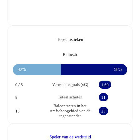
Topstatistieken
Balbezit
42%
58%
Verwachte goals (xG)
0,86
1,69
Totaal schoten
8
11
Balcontacten in het
strafschopgebied van de
15
25
tegenstander
Speler van de wedstrijd