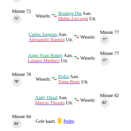
Minute 72
Boulaye Dia
Aan.
Wissels:
Mattia Zaccagni
Uit.
72‎’‎
Minute 77
Carlos Augusto
Aan.
Wissels:
Alessandro Bastoni
Uit.
77‎’‎
Minute 77
Ange-Yoan Bonny
Aan.
Wissels:
Lautaro Martínez
Uit.
77‎’‎
Minute 78
Pedro
Aan.
Wissels:
Toma Basic
Uit.
78‎’‎
Minute 82
Andy Diouf
Aan.
Wissels:
Marcus Thuram
Uit.
82‎’‎
Minute 84
Gele kaart.
Pedro
84‎’‎