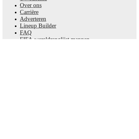
Over ons
Carrière
Adverteren
Lineup Builder
FAQ
FIFA-wereldranglijst mannen
FIFA-wereldranglijst vrouwen
Predictor
Nieuwsbrief
Download de app