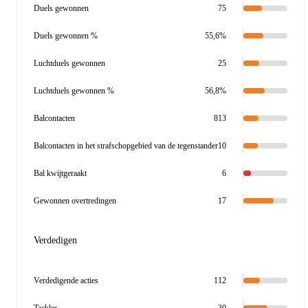
Duels gewonnen
75
Duels gewonnen %
55,6%
Luchtduels gewonnen
25
Luchtduels gewonnen %
56,8%
Balcontacten
813
Balcontacten in het strafschopgebied van de tegenstander
10
Bal kwijtgeraakt
6
Gewonnen overtredingen
17
Verdedigen
Verdedigende acties
112