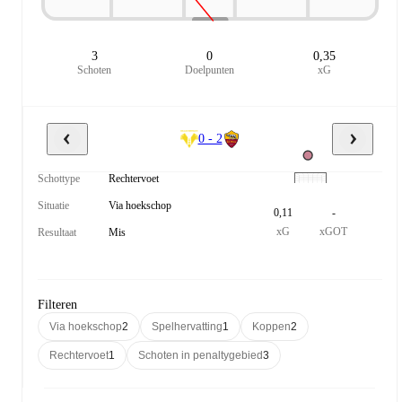
3
0
0,35
Schoten
Doelpunten
xG
0 - 2
Schottype
Rechtervoet
Situatie
Via hoekschop
0,11
-
xG
xGOT
Resultaat
Mis
Filteren
Via hoekschop
2
Spelhervatting
1
Koppen
2
Rechtervoet
1
Schoten in penaltygebied
3