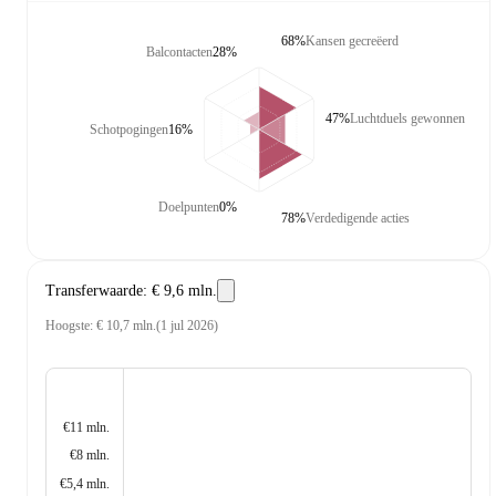
68%
Kansen gecreëerd
Balcontacten
28%
47%
Luchtduels gewonnen
Schotpogingen
16%
Doelpunten
0%
78%
Verdedigende acties
Transferwaarde
:
€ 9,6 mln.
Hoogste
:
€ 10,7 mln.
(
1 jul 2026
)
€11 mln.
€8 mln.
€5,4 mln.