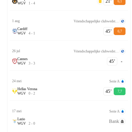
21‎’‎
6,1
W
G
V
1
-
4
1 aug
Vriendschappelijke clubwedstrijden
Cardiff
45‎’‎
6,7
W
G
V
4
-
1
26 jul
Vriendschappelijke clubwedstrijden
Cannes
45‎’‎
-
W
G
V
3
-
3
24 mei
Serie A
Hellas Verona
45‎’‎
7,7
W
G
V
0
-
2
17 mei
Serie A
Lazio
Bank
W
G
V
2
-
0