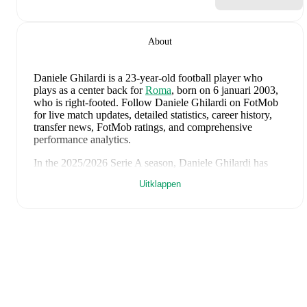
About
Daniele Ghilardi
is a 23-year-old football player who
plays as a center back
for
Roma
, born on 6 januari 2003,
who is right-footed
.
Follow Daniele Ghilardi on FotMob
for live match updates, detailed statistics, career history,
transfer news, FotMob ratings, and comprehensive
performance analytics.
In the
2025/2026
Serie A
season,
Daniele Ghilardi
has
recorded
0 goals, 0 assists, 1.086 minutes, an average
Uitklappen
FotMob rating of 6.73, 1 yellow card
.
Daniele Ghilardi
's
10
most recent matches are shown
below. Visit each match page for full details including
lineups, match events, and advanced statistics:
4 augustus 2026
:
4
-
1
win
away at
Newport County
(
21
minutes
,
1 yellow card
,
6.1 FotMob rating
)
1 augustus 2026
:
1
-
4
loss
away at
Cardiff City
(
45
minutes
,
6.7 FotMob rating
)