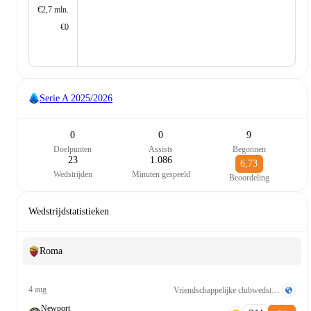
€2,7 mln.
€0
Serie A
2025/2026
0
0
9
Doelpunten
Assists
Begonnen
23
1.086
6,73
Wedstrijden
Minuten gespeeld
Beoordeling
Wedstrijdstatistieken
Roma
4 aug
Vriendschappelijke clubwedstrijden
Newport