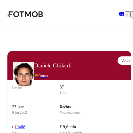
Ga naar hoofdinhoud
Volgen
Daniele Ghilardi
Roma
87
Lengte
Shirt
23 jaar
Rechts
6 jan 2003
Voorkeursvoet
Italië
€ 9,6 mln.
Land
Transferwaarde