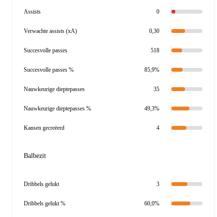
Assists
0
Verwachte assists (xA)
0,30
Succesvolle passes
518
Succesvolle passes %
85,9%
Nauwkeurige dieptepasses
35
Nauwkeurige dieptepasses %
49,3%
Kansen gecreëerd
4
Balbezit
Dribbels gelukt
3
Dribbels gelukt %
60,0%