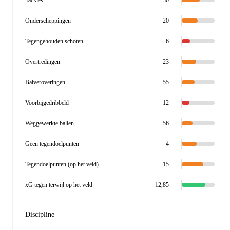
Tackles
30
Onderscheppingen
20
Tegengehouden schoten
6
Overtredingen
23
Balveroveringen
55
Voorbijgedribbeld
12
Weggewerkte ballen
56
Geen tegendoelpunten
4
Tegendoelpunten (op het veld)
15
xG tegen terwijl op het veld
12,85
Discipline