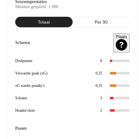
Seizoensprestaties
Minuten gespeeld
:
1.086
Totaal
Per 90
Plaats
Schieten
Doelpunten
0
Verwachte goals (xG)
0,35
xG zonder penalty’s
0,35
Schoten
3
Headed shots
2
Passen