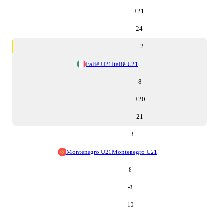
+
21
24
2
Italië U21
Italië U21
8
+
20
21
3
Montenegro U21
Montenegro U21
8
-3
10