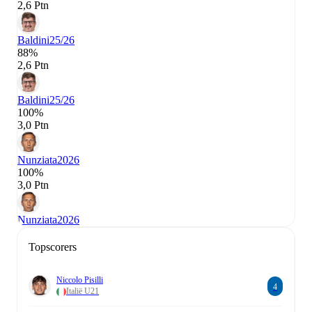
2,6 Ptn
Baldini
25/26
88%
2,6 Ptn
Baldini
25/26
100%
3,0 Ptn
Nunziata
2026
100%
3,0 Ptn
Nunziata
2026
Topscorers
Niccolo Pisilli
4
Italië U21