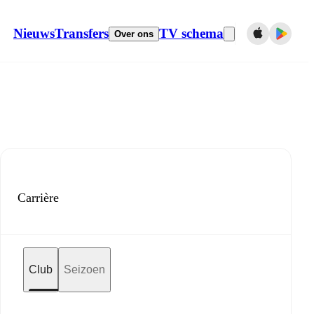
Nieuws
Transfers
TV schema
Over ons
Carrière
Club
Seizoen