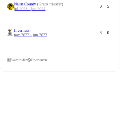
Nairn County
(Gratis transfer)
0
5
jul 2023 - jun 2024
Inverness
3
0
nov 2022 - jun 2023
Wedstrijden
Doelpunten