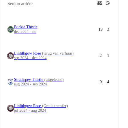
Seniorcarrière
Buckie Thistle
19
3
dec 2024 - nu
Linlithgow Rose
(terug van verhuur)
2
1
sep 2024 - dec 2024
Strathspey Thistle
(uitgeleend)
0
4
aug 2024 - sep 2024
Linlithgow Rose
(Gratis transfer)
jul 2024 - aug 2024