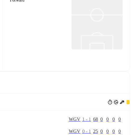
Forward
W
G
V
1
-
1
68
0
0
0
0
W
G
V
0
-
1
25
0
0
0
0