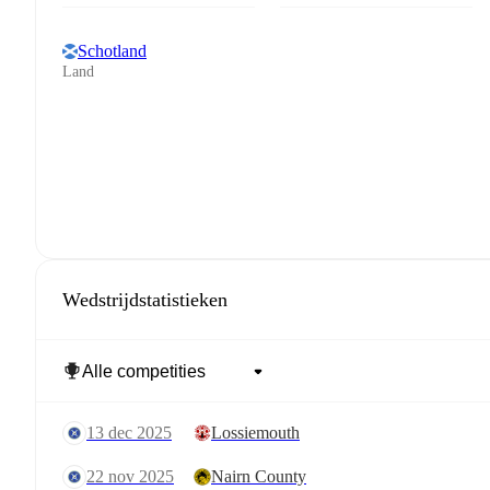
Schotland
Land
Wedstrijdstatistieken
13 dec 2025
Lossiemouth
22 nov 2025
Nairn County