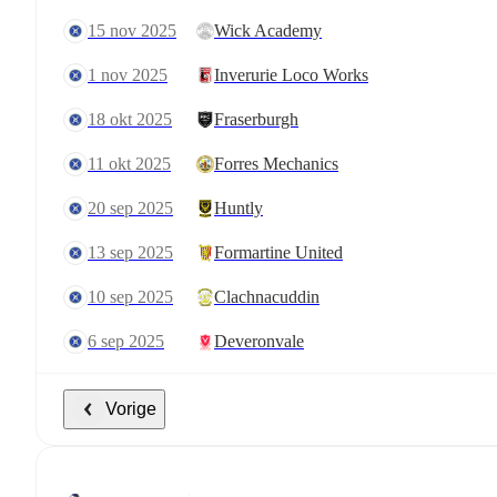
15 nov 2025
Wick Academy
1 nov 2025
Inverurie Loco Works
18 okt 2025
Fraserburgh
11 okt 2025
Forres Mechanics
20 sep 2025
Huntly
13 sep 2025
Formartine United
10 sep 2025
Clachnacuddin
6 sep 2025
Deveronvale
Vorige