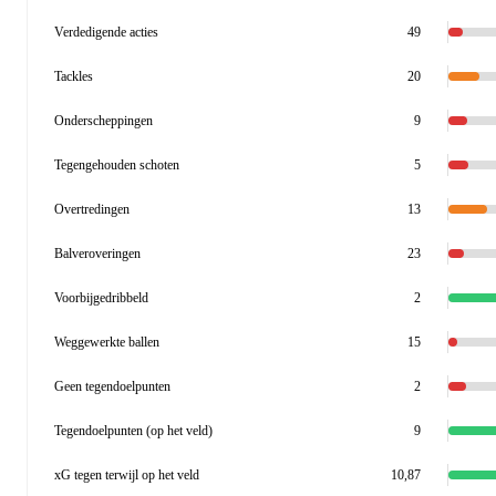
Verdedigende acties
49
Tackles
20
Onderscheppingen
9
Tegengehouden schoten
5
Overtredingen
13
Balveroveringen
23
Voorbijgedribbeld
2
Weggewerkte ballen
15
Geen tegendoelpunten
2
Tegendoelpunten (op het veld)
9
xG tegen terwijl op het veld
10,87