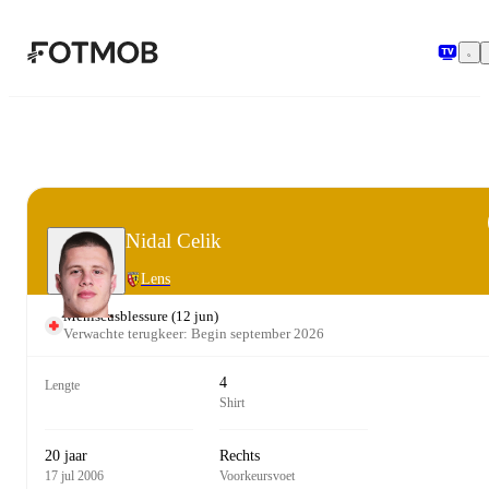
Ga naar hoofdinhoud
Nidal Celik
Lens
Meniscusblessure
(
12 jun
)
Verwachte terugkeer: Begin september 2026
4
Lengte
Shirt
20 jaar
Rechts
17 jul 2006
Voorkeursvoet