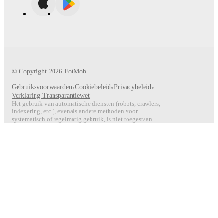
© Copyright
2026
FotMob
Gebruiksvoorwaarden
•
Cookiebeleid
•
Privacybeleid
•
Verklaring Transparantiewet
Het gebruik van automatische diensten (robots, crawlers,
indexering, etc.), evenals andere methoden voor
systematisch of regelmatig gebruik, is niet toegestaan.
Volg ons
production:306d430a56a4e621a6fde71ec0d0f433af0c14a2