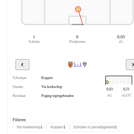
1
0
0,03
Schoten
Doelpunten
xG
5 - 1
Schottype
Koppen
Situatie
Via hoekschop
0,03
0,51
xG
xGOT
Resultaat
Poging tegengehouden
Filteren
Via hoekschop
1
Koppen
1
Schoten in penaltygebied
1