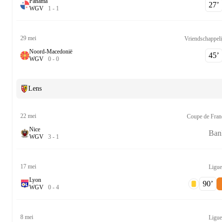
Panama
27‎’‎
W
G
V
1
-
1
29 mei
Vriendschappeli
Noord-Macedonië
45‎’‎
W
G
V
0
-
0
Lens
22 mei
Coupe de Fran
Nice
Ban
W
G
V
3
-
1
17 mei
Ligue
Lyon
90‎’‎
W
G
V
0
-
4
8 mei
Ligue