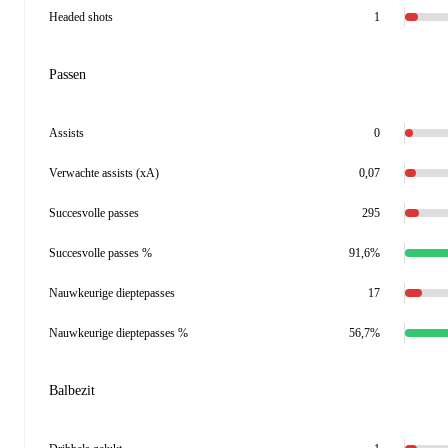
Headed shots
1
Passen
Assists
0
Verwachte assists (xA)
0,07
Succesvolle passes
295
Succesvolle passes %
91,6%
Nauwkeurige dieptepasses
17
Nauwkeurige dieptepasses %
56,7%
Balbezit