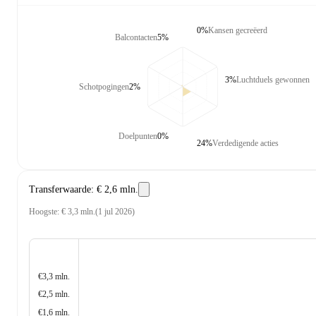
0%
Kansen gecreëerd
Balcontacten
5%
3%
Luchtduels gewonnen
Schotpogingen
2%
Doelpunten
0%
24%
Verdedigende acties
Transferwaarde
:
€ 2,6 mln.
Hoogste
:
€ 3,3 mln.
(
1 jul 2026
)
€3,3 mln.
€2,5 mln.
€1,6 mln.