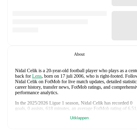
About
Nidal Celik
is a 20-year-old football player who plays as a cent
back
for
Lens
, born on 17 juli 2006, who is right-footed
.
Follo
Nidal Celik on FotMob for live match updates, detailed statistic
career history, transfer news, FotMob ratings, and comprehensi
performance analytics.
In the
2025/2026
Ligue 1
season,
Nidal Celik
has recorded
0
goals, 0 assists, 618 minutes, an average FotMob rating of 6.51
yellow cards
.
Uitklappen
Nidal Celik
's
10
most recent matches are shown below. Visit e
match page for full details including lineups, match events, and
advanced statistics: