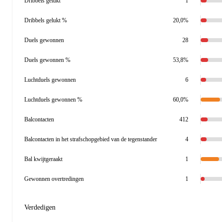
Dribbels gelukt
1
Dribbels gelukt %
20,0%
Duels gewonnen
28
Duels gewonnen %
53,8%
Luchtduels gewonnen
6
Luchtduels gewonnen %
60,0%
Balcontacten
412
Balcontacten in het strafschopgebied van de tegenstander
4
Bal kwijtgeraakt
1
Gewonnen overtredingen
1
Verdedigen