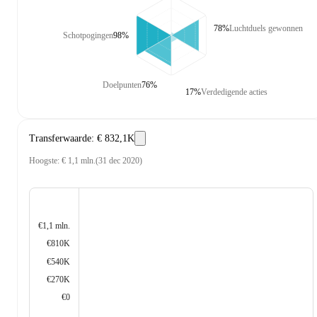
78%
Luchtduels gewonnen
Schotpogingen
98%
Doelpunten
76%
17%
Verdedigende acties
Transferwaarde
:
€ 832,1K
Hoogste
:
€ 1,1 mln.
(
31 dec 2020
)
€1,1 mln.
€810K
€540K
€270K
€0