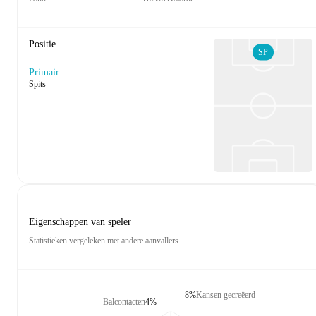
Positie
SP
Primair
Spits
Eigenschappen van speler
Statistieken vergeleken met andere aanvallers
8%
Kansen gecreëerd
Balcontacten
4%