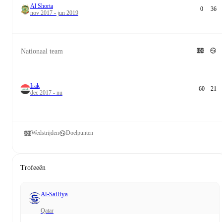
Al Shorta
0
36
nov 2017 - jun 2019
Nationaal team
Irak
60
21
dec 2017 - nu
Wedstrijden
Doelpunten
Trofeeën
Al-Sailiya
Qatar