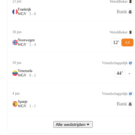
22 jun
Wereldbeker
Frankrijk
Bank
W
G
V
3
-
0
16 jun
Wereldbeker
Noorwegen
12‎’‎
6,0
W
G
V
1
-
4
10 jun
Vriendschappelijk
Venezuela
44‎’‎
-
W
G
V
0
-
2
4 jun
Vriendschappelijk
Spanje
Bank
W
G
V
1
-
1
Alle wedstrijden