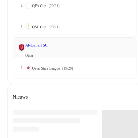
1
QFA Cup
(20/21)
1
QSL Cup
(20/21)
Al-Duhail SC
Qatar
1
Qatar Stars League
(19/20)
Nieuws