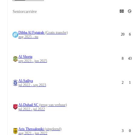
Seniorcarrière
Dibba Al Fujairah
(Gratis transfer)
20
6
aug 2025 - nu
Al Shorta
8
43
sep 2023 - jun 2025
Al-Sailiya
2
1
jul 2022 - sep 2023
Al-Duhail SC
(terug van verhuur)
jul 2022 - jul 2022
Aris Thessaloniki
(uitgeleend)
3
0
aug 2021 - jun 2022