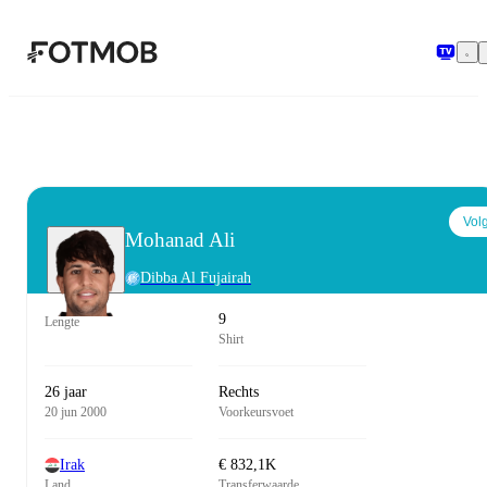
Ga naar hoofdinhoud
Vol
Mohanad Ali
Dibba Al Fujairah
9
Lengte
Shirt
26 jaar
Rechts
20 jun 2000
Voorkeursvoet
Irak
€ 832,1K
Land
Transferwaarde