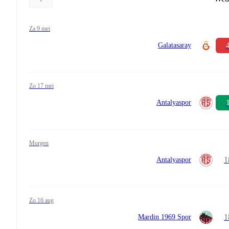
za 9 mei
4
Galatasaray
zo 17 mei
1
Antalyaspor
morgen
1
Antalyaspor
zo 16 aug
1
Mardin 1969 Spor