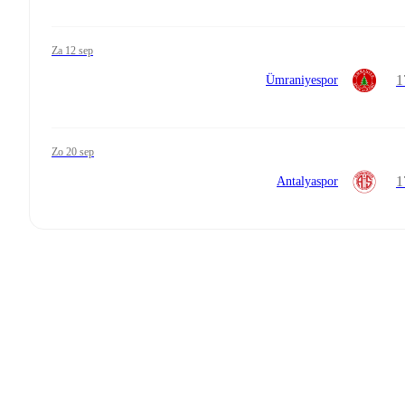
za 12 sep
1
Ümraniyespor
zo 20 sep
1
Antalyaspor