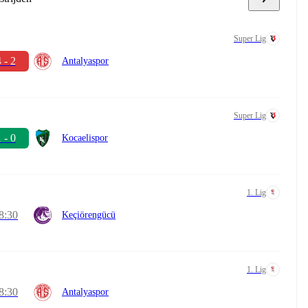
Super Lig
 - 2
Antalyaspor
Super Lig
 - 0
Kocaelispor
1. Lig
8:30
Keçiörengücü
1. Lig
8:30
Antalyaspor