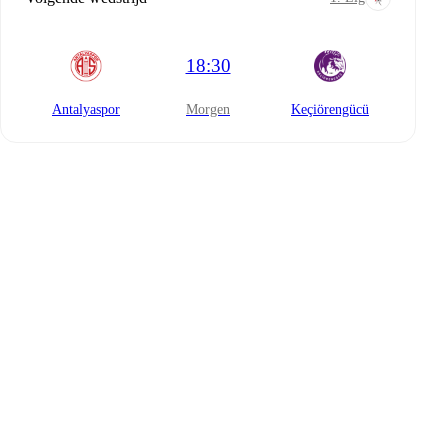
18:30
Antalyaspor
morgen
Keçiörengücü