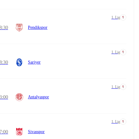
1. Lig
8:30
Pendikspor
1. Lig
8:30
Sariyer
1. Lig
3:00
Antalyaspor
1. Lig
7:00
Sivasspor