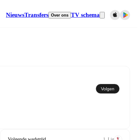
Nieuws
Transfers
TV schema
Over ons
Synchroniseren naar kalender
Volgen
Volgende wedstrijd
1. Lig