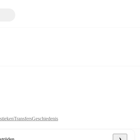
stieken
Transfers
Geschiedenis
dstrijden