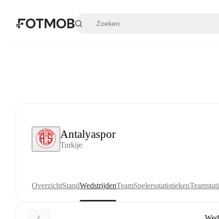
Ga naar hoofdinhoud
Antalyaspor
Turkije
Overzicht
Stand
Wedstrijden
Team
Spelersstatistieken
Teamstati
We