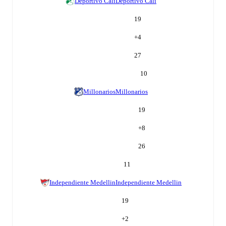
Deportivo Cali
Deportivo Cali
19
+
4
27
10
Millonarios
Millonarios
19
+
8
26
11
Independiente Medellin
Independiente Medellin
19
+
2