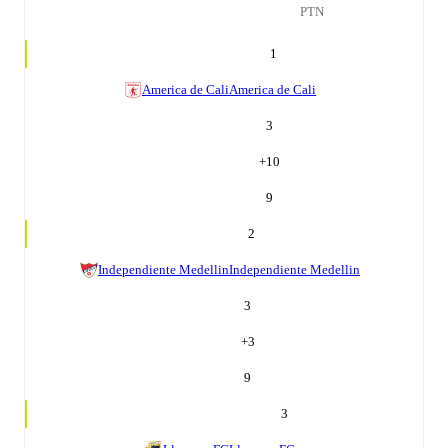
PTN
1
America de Cali
America de Cali
3
+
10
9
2
Independiente Medellin
Independiente Medellin
3
+
3
9
3