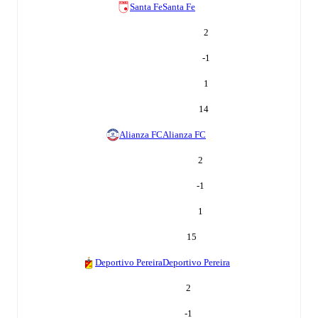
Santa Fe
Santa Fe
2
-1
1
14
Alianza FC
Alianza FC
2
-1
1
15
Deportivo Pereira
Deportivo Pereira
2
-1