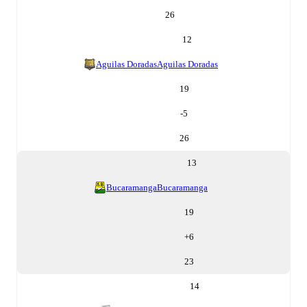
26
12
Aguilas Doradas
Aguilas Doradas
19
-5
26
13
Bucaramanga
Bucaramanga
19
+
6
23
14