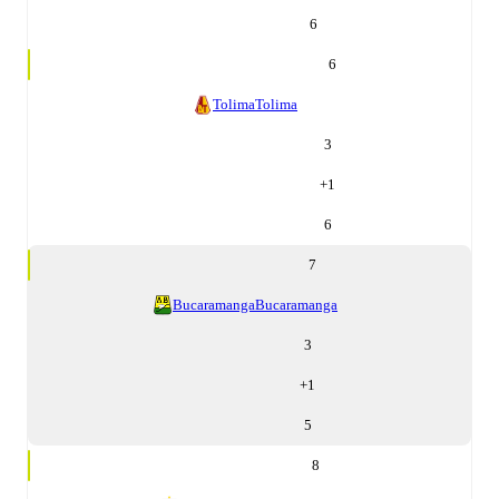
6
6
Tolima
Tolima
3
+
1
6
7
Bucaramanga
Bucaramanga
3
+
1
5
8