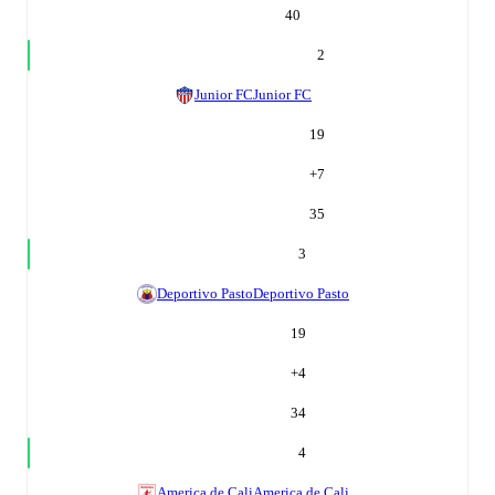
40
2
Junior FC
Junior FC
19
+
7
35
3
Deportivo Pasto
Deportivo Pasto
19
+
4
34
4
America de Cali
America de Cali