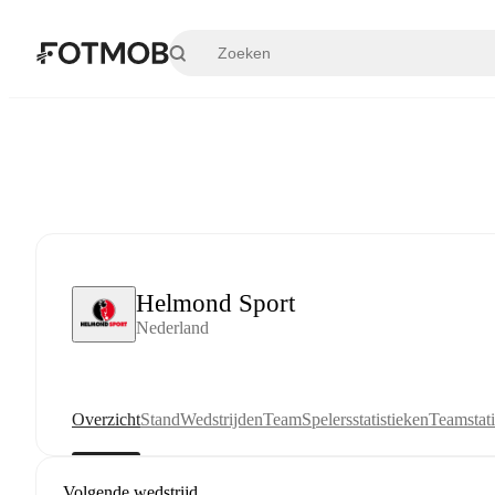
Ga naar hoofdinhoud
Helmond Sport
Nederland
Overzicht
Stand
Wedstrijden
Team
Spelersstatistieken
Teamstati
Volgende wedstrijd