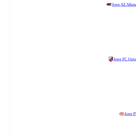
Jong AZ Alkm
Jong FC Utre
Jong 