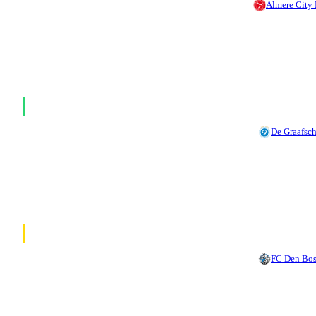
Almere City
De Graafsc
FC Den Bo