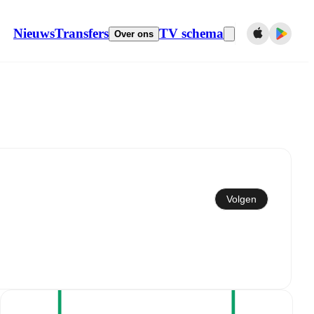
Nieuws
Transfers
TV schema
Over ons
Synchroniseren naar kalender
Volgen