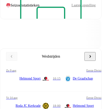
Seizoenstatistieken
Laatste opstelling
Wedstrijden
zo 9 aug
Eerste Divisie
Helmond Sport
10:15
De Graafschap
vr 14 aug
Eerste Divisie
Roda JC Kerkrade
18:00
Helmond Sport