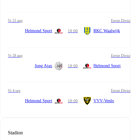
vr 21 aug
Eerste Divisie
Helmond Sport
18:00
RKC Waalwijk
vr 28 aug
Eerste Divisie
Jong Ajax
18:00
Helmond Sport
vr 4 sep
Eerste Divisie
Helmond Sport
18:00
VVV-Venlo
Stadion