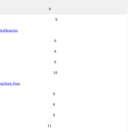
0
9
les
Heracles
0
0
0
10
jax
Jong Ajax
0
0
0
11