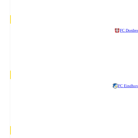
FC Dordre
FC Eindho