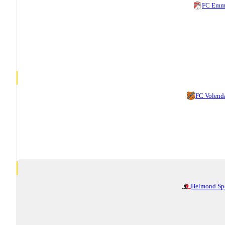
FC Emm
FC Volen
Helmond Sp