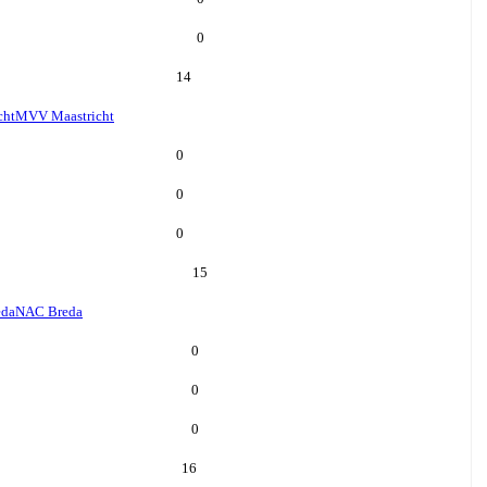
0
14
cht
MVV Maastricht
0
0
0
15
eda
NAC Breda
0
0
0
16