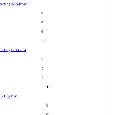
aar
Jong AZ Alkmaar
0
0
0
12
cht
Jong FC Utrecht
0
0
0
13
PSV
Jong PSV
0
0