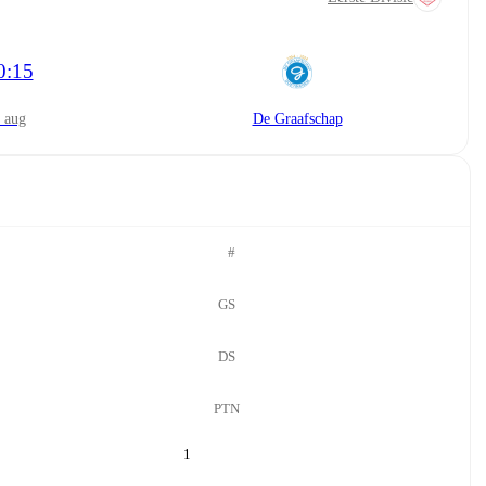
0:15
9 aug
De Graafschap
#
GS
DS
PTN
1