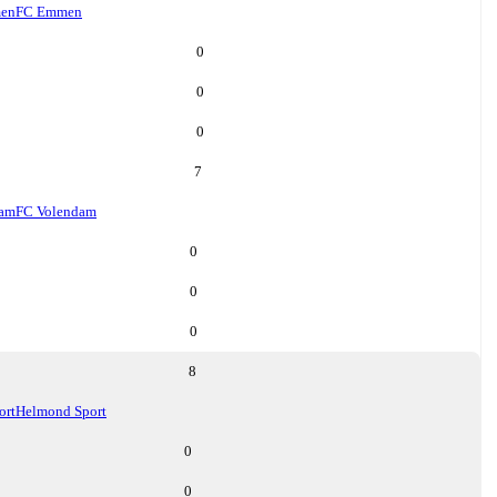
en
FC Emmen
0
0
0
7
dam
FC Volendam
0
0
0
8
ort
Helmond Sport
0
0