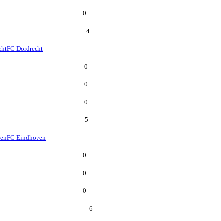
0
4
cht
FC Dordrecht
0
0
0
5
ven
FC Eindhoven
0
0
0
6