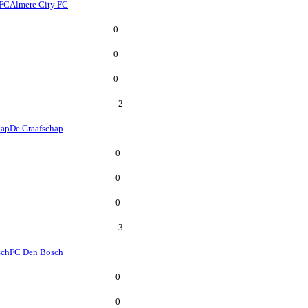
 FC
Almere City FC
0
0
0
2
hap
De Graafschap
0
0
0
3
sch
FC Den Bosch
0
0