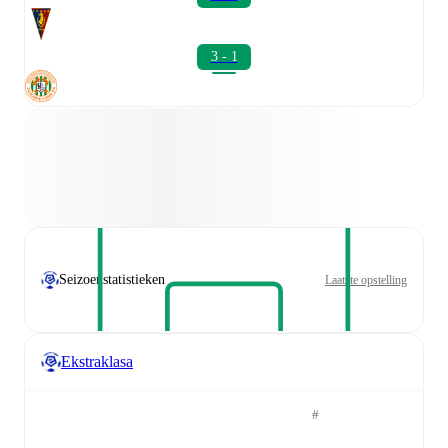
3 - 1
Seizoenstatistieken
Laatste opstelling
Ekstraklasa
#