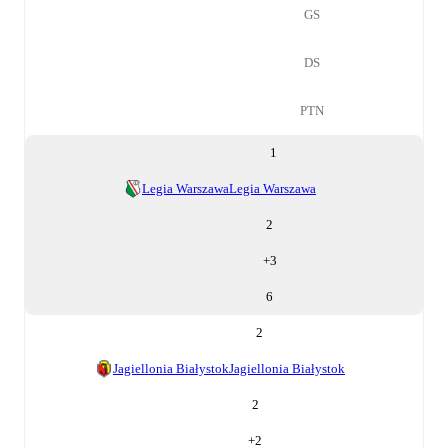
GS
DS
PTN
1
Legia Warszawa
Legia Warszawa
2
+
3
6
2
Jagiellonia Białystok
Jagiellonia Białystok
2
+
2