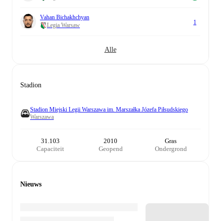
Vahan Bichakhchyan
1
Legia Warsaw
Alle
Stadion
Stadion Miejski Legii Warszawa im. Marszałka Józefa Piłsudskiego
Warszawa
31.103
2010
Gras
Capaciteit
Geopend
Ondergrond
Nieuws