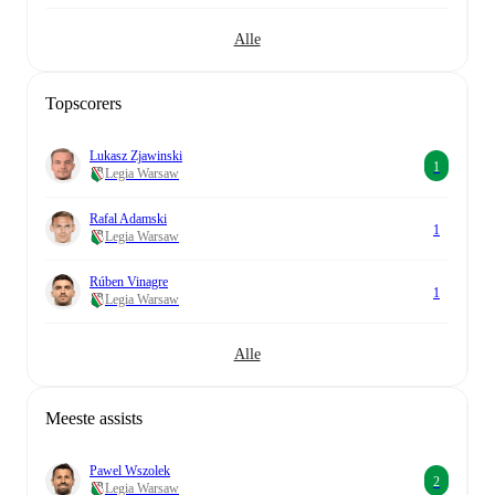
Alle
Topscorers
Lukasz Zjawinski
1
Legia Warsaw
Rafal Adamski
1
Legia Warsaw
Rúben Vinagre
1
Legia Warsaw
Alle
Meeste assists
Pawel Wszolek
2
Legia Warsaw