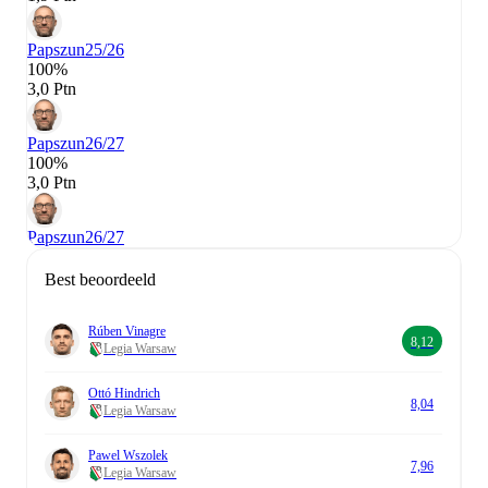
Papszun
25/26
100%
3,0 Ptn
Papszun
26/27
100%
3,0 Ptn
Papszun
26/27
Best beoordeeld
Rúben Vinagre
8,12
Legia Warsaw
Ottó Hindrich
8,04
Legia Warsaw
Pawel Wszolek
7,96
Legia Warsaw