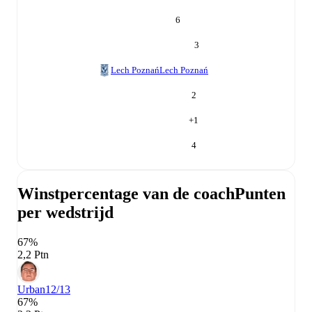
6
3
Lech Poznań
Lech Poznań
2
+
1
4
Winstpercentage van de coach
Punten
per wedstrijd
67%
2,2 Ptn
Urban
12/13
67%