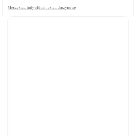
Mecze
Stat. indywidualne
Stat. drużynowe