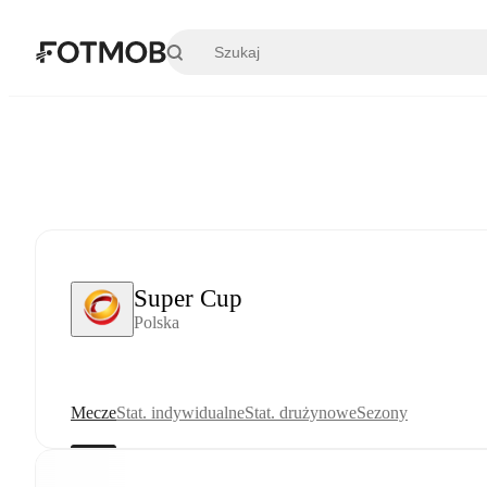
Przejdź do głównej treści
Super Cup
Polska
Mecze
Stat. indywidualne
Stat. drużynowe
Sezony