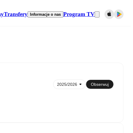
sy
Transfery
Program TV
Informacje o nas
Synchronizuj z kalendarzem
Obserwuj