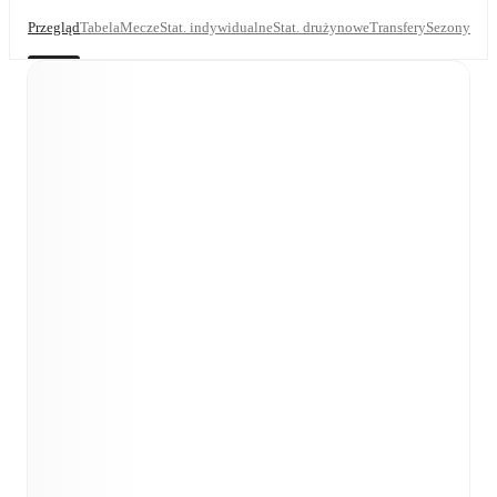
Przegląd
Tabela
Mecze
Stat. indywidualne
Stat. drużynowe
Transfery
Sezony