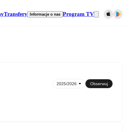
sy
Transfery
Program TV
Informacje o nas
Synchronizuj z kalendarzem
Obserwuj