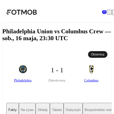
Przejdź do głównej treści
Philadelphia Union vs Columbus Crew —
sob., 16 maja, 23:30 UTC
Obserwuj
1 - 1
Philadelphia
Columbus
Zakończony
Fakty
Na żywo
Składy
Tabela
Statystyki
Bezpośrednie starc