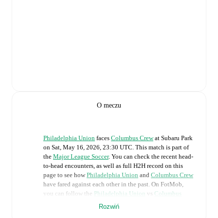
O meczu
Philadelphia Union
faces
Columbus Crew
at
Subaru Park
on
Sat, May 16, 2026, 23:30 UTC
.
This match is part of
the
Major League Soccer
. You can check the recent head-
to-head encounters, as well as full H2H record on this
page to see how
Philadelphia Union
and
Columbus Crew
have fared against each other in the past. On FotMob,
you can follow the
Philadelphia Union
vs
Columbus
Crew
live score with a full set of match features,
Rozwiń
including: