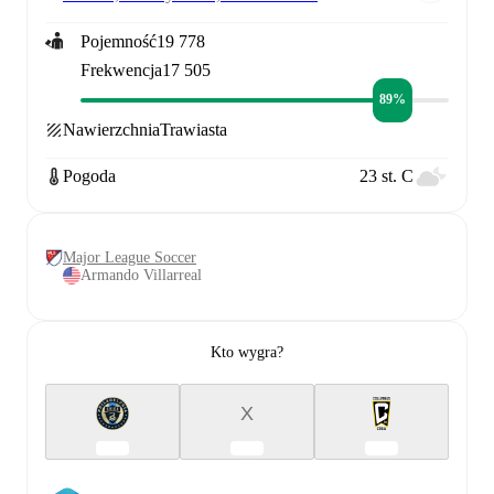
Pojemność
19 778
Frekwencja
17 505
89%
Nawierzchnia
Trawiasta
Pogoda
23 st. C
Major League Soccer
Armando Villarreal
Kto wygra?
X