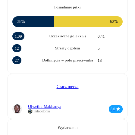
Posiadanie piłki
38%
62%
Oczekiwane gole (xG)
1,09
0,41
Strzały ogółem
12
5
Dotknięcia w polu przeciwnika
27
13
Gracz meczu
Olwethu Makhanya
8,0
Philadelphia
Wydarzenia