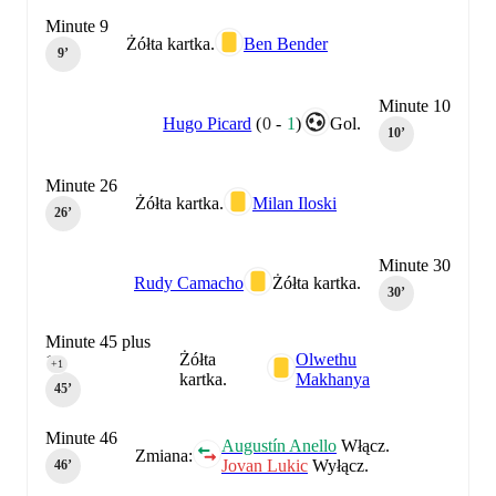
Minute 9
Żółta kartka.
Ben Bender
9‎’‎
Minute 10
Hugo Picard
(
0
-
1
)
Gol.
10‎’‎
Minute 26
Żółta kartka.
Milan Iloski
26‎’‎
Minute 30
Rudy Camacho
Żółta kartka.
30‎’‎
Minute 45 plus
Żółta
Olwethu
1
+1
kartka.
Makhanya
45‎’‎
Minute 46
Augustín Anello
Włącz.
Zmiana:
Jovan Lukic
Wyłącz.
46‎’‎