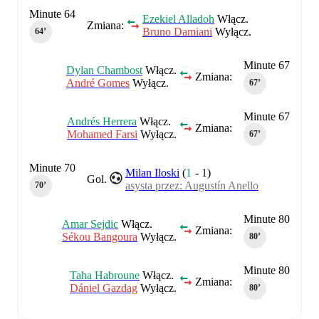
Minute 64
Ezekiel Alladoh
Włącz.
Zmiana:
Bruno Damiani
Wyłącz.
64‎’‎
Minute 67
Dylan Chambost
Włącz.
Zmiana:
André Gomes
Wyłącz.
67‎’‎
Minute 67
Andrés Herrera
Włącz.
Zmiana:
Mohamed Farsi
Wyłącz.
67‎’‎
Minute 70
Milan Iloski
(
1
-
1
)
Gol.
asysta przez: Augustín Anello
70‎’‎
Minute 80
Amar Sejdic
Włącz.
Zmiana:
Sékou Bangoura
Wyłącz.
80‎’‎
Minute 80
Taha Habroune
Włącz.
Zmiana:
Dániel Gazdag
Wyłącz.
80‎’‎