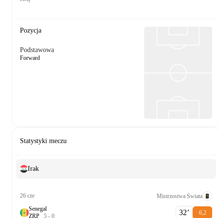
Pozycja
Podstawowa
Forward
Statystyki meczu
Irak
26 cze
Mistrzostwa Świata
Senegal
32‎’‎
6,2
Z
R
P
5
-
0