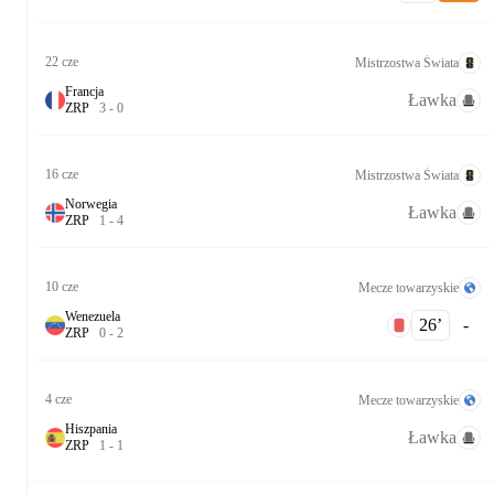
22 cze
Mistrzostwa Świata
Francja
Ławka
Z
R
P
3
-
0
16 cze
Mistrzostwa Świata
Norwegia
Ławka
Z
R
P
1
-
4
10 cze
Mecze towarzyskie
Wenezuela
26‎’‎
-
Z
R
P
0
-
2
4 cze
Mecze towarzyskie
Hiszpania
Ławka
Z
R
P
1
-
1