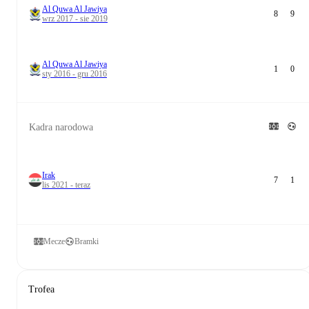
Al Quwa Al Jawiya
8
9
wrz 2017 - sie 2019
Al Quwa Al Jawiya
1
0
sty 2016 - gru 2016
Kadra narodowa
Irak
7
1
lis 2021 - teraz
Mecze
Bramki
Trofea