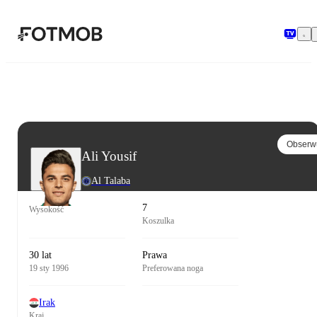
Przejdź do głównej treści
Obserw
Ali Yousif
Al Talaba
7
Wysokość
Koszulka
30 lat
Prawa
19 sty 1996
Preferowana noga
Irak
Kraj