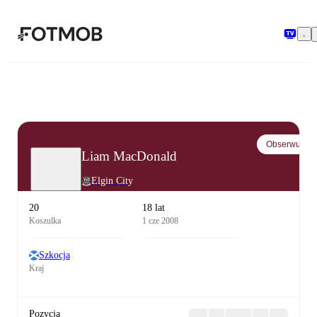
Przejdź do głównej treści
Obserwuj
Liam MacDonald
Elgin City
20
18 lat
Koszulka
1 cze 2008
Szkocja
Kraj
Pozycja