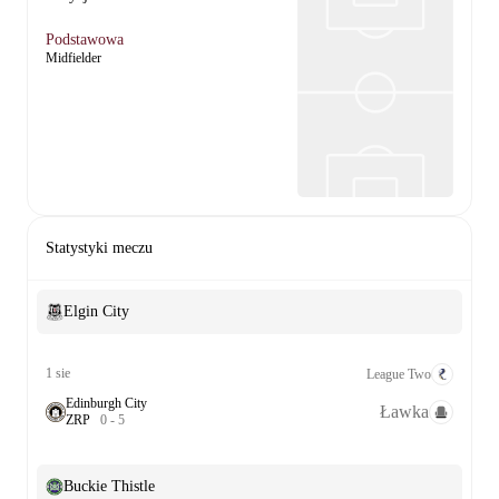
Podstawowa
Midfielder
Statystyki meczu
Elgin City
1 sie
League Two
Edinburgh City
Ławka
Z
R
P
0
-
5
Buckie Thistle