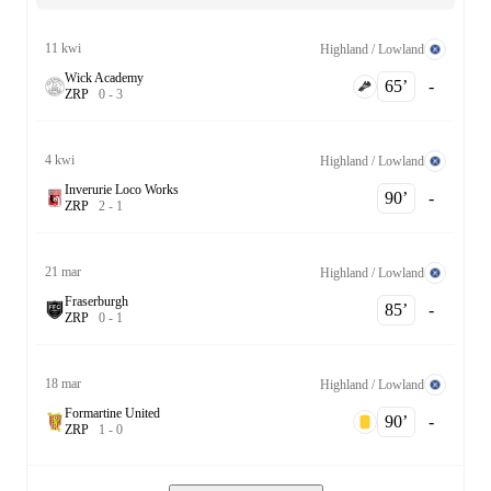
11 kwi
Highland / Lowland
Wick Academy
65‎’‎
-
Z
R
P
0
-
3
4 kwi
Highland / Lowland
Inverurie Loco Works
90‎’‎
-
Z
R
P
2
-
1
21 mar
Highland / Lowland
Fraserburgh
85‎’‎
-
Z
R
P
0
-
1
18 mar
Highland / Lowland
Formartine United
90‎’‎
-
Z
R
P
1
-
0