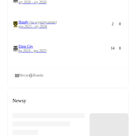
sty 2026 - sty 2026
Huntly
(na wypożyczeniu)
2
0
gru 2025 - sty 2026
Elgin City
14
0
lip 2024 - gru 2025
Mecze
Bramki
Newsy