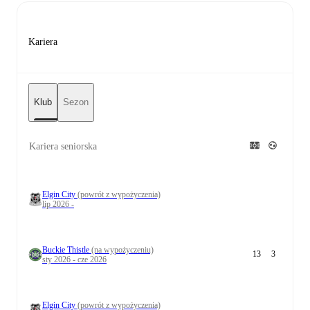
Kariera
Klub
Sezon
Kariera seniorska
Elgin City
(powrót z wypożyczenia)
lip 2026 -
Buckie Thistle
(na wypożyczeniu)
13
3
sty 2026 - cze 2026
Elgin City
(powrót z wypożyczenia)