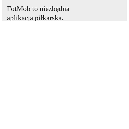
FotMob to niezbędna
aplikacja piłkarska.
Mecze
Newsy
Centrum Transferów
Plotki
Program TV
Informacje o nas
Kariera
Reklamuj się
Lineup Builder
FAQ
Rankingi FIFA mężczyzn
Rankingi FIFA kobiet
Prognozy
Biuletyn