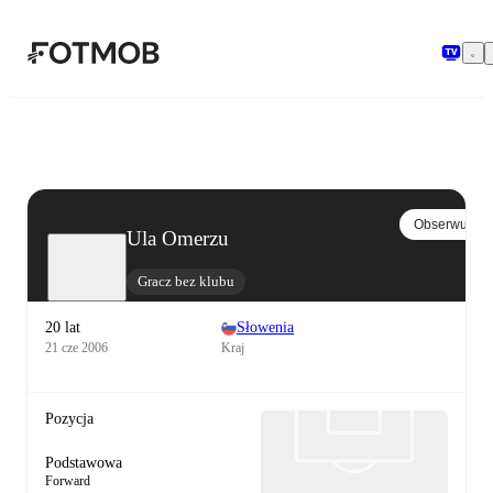
Przejdź do głównej treści
Obserwuj
Ula Omerzu
Gracz bez klubu
20 lat
Słowenia
21 cze 2006
Kraj
Pozycja
Podstawowa
Forward