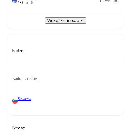
Ławka
Z
R
P
5
-
0
Wszystkie mecze
Kariera
Kadra narodowa
Słowenia
Newsy