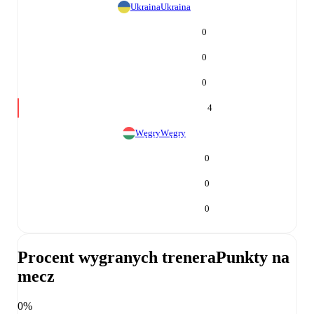
Ukraina
Ukraina
0
0
0
4
Węgry
Węgry
0
0
0
Procent wygranych trenera
Punkty na
mecz
0%