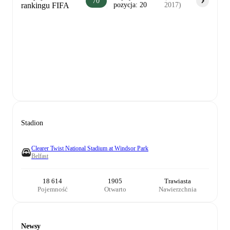
70
rankingu FIFA
pozycja
:
20
2017
)
Stadion
Clearer Twist National Stadium at Windsor Park
Belfast
18 614
1905
Trawiasta
Pojemność
Otwarto
Nawierzchnia
Newsy