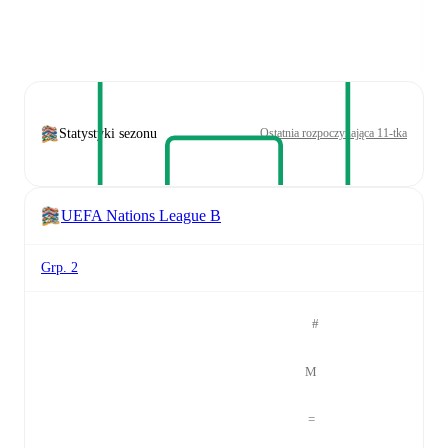
Statystyki sezonu
Ostatnia rozpoczynająca 11-tka
UEFA Nations League B
Grp. 2
#
M
=