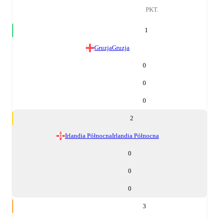
PKT.
1
Gruzja
Gruzja
0
0
0
2
Irlandia Północna
Irlandia Północna
0
0
0
3