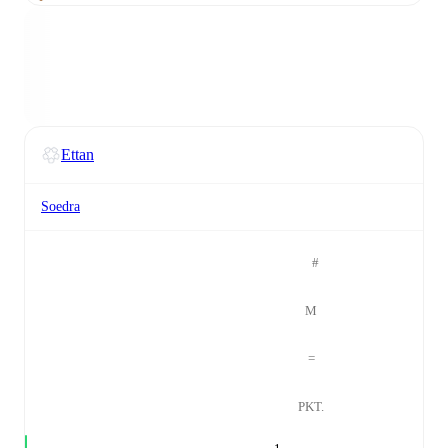
Ettan
Soedra
#
M
=
PKT.