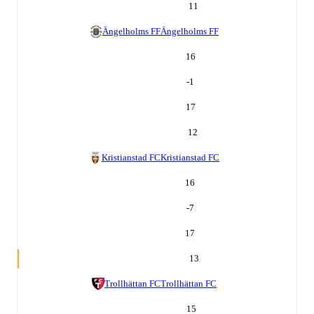
11
Ängelholms FF
Ängelholms FF
16
-1
17
12
Kristianstad FC
Kristianstad FC
16
-7
17
13
Trollhättan FC
Trollhättan FC
15