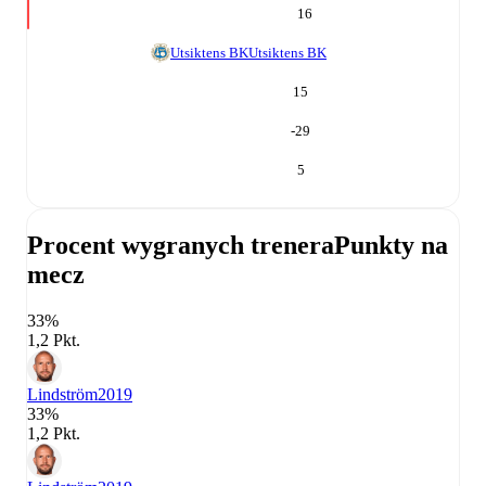
16
Utsiktens BK
Utsiktens BK
15
-29
5
Procent wygranych trenera
Punkty na
mecz
33%
1,2 Pkt.
Lindström
2019
33%
1,2 Pkt.