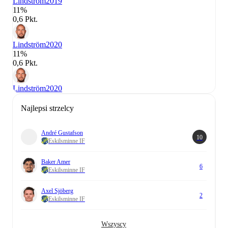
Lindström
2019
11%
0,6 Pkt.
Lindström
2020
11%
0,6 Pkt.
Lindström
2020
Najlepsi strzelcy
André Gustafson
10
Eskilsminne IF
Baker Amer
6
Eskilsminne IF
Axel Sjöberg
2
Eskilsminne IF
Wszyscy