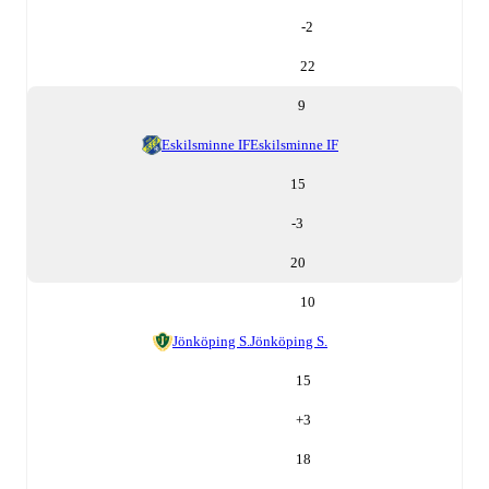
-2
22
9
Eskilsminne IF
Eskilsminne IF
15
-3
20
10
Jönköping S.
Jönköping S.
15
+
3
18