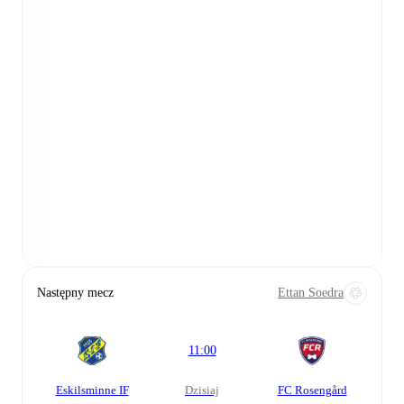
Następny mecz
Ettan Soedra
11:00
Eskilsminne IF
dzisiaj
FC Rosengård