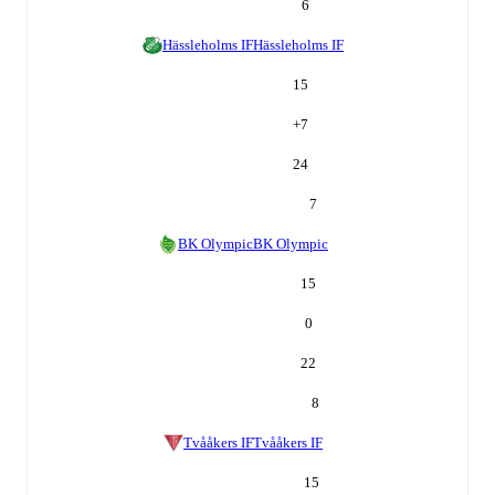
6
Hässleholms IF
Hässleholms IF
15
+
7
24
7
BK Olympic
BK Olympic
15
0
22
8
Tvååkers IF
Tvååkers IF
15