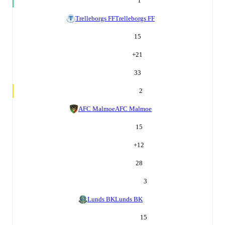
1
Trelleborgs FF
Trelleborgs FF
15
+
21
33
2
AFC Malmoe
AFC Malmoe
15
+
12
28
3
Lunds BK
Lunds BK
15