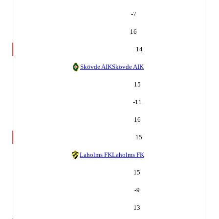
-7
16
14
Skövde AIK
Skövde AIK
15
-11
16
15
Laholms FK
Laholms FK
15
-9
13