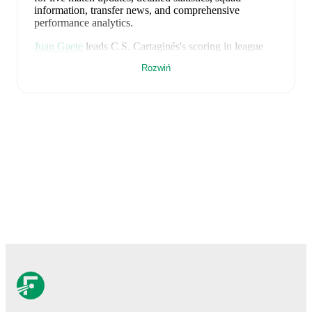
information, transfer news, and comprehensive
performance analytics.
Juan Gaete
leads
C.S. Cartaginés
's scoring
in league
play
with
2
goals
this season, while
Bernald Alfaro
has
Rozwiń
contributed
1
.
C.S. Cartaginés
have been in
mixed form
recently,
winning
1
of their last
4
matches (
25
% win rate). They
have scored
4
goals
and conceded
3
during this period.
Defensively, they have been solid, conceding an
average of 0.8 goals per game.
In the
Primera Division
Clausura
, they faced
a
0
-
0
draw with
Club Sport
Herediano
.
In the
Primera Division Apertura
, they
faced
a
3
-
1
win against
Inter San Carlos
, and
a
0
-
1
loss
to
Municipal Pérez Zeledón
.
In the
CONCACAF
Central American Cup Grp. D
, they faced
a
1
-
1
draw
with
CSD Municipal
.
Recent results for
C.S. Cartaginés
:
10 maja 2026
:
Primera Division Clausura
-
0
-
0
draw
at
Club Sport Herediano
25 lipca 2026
:
Primera Division Apertura
-
3
-
1
win
vs
Inter San Carlos