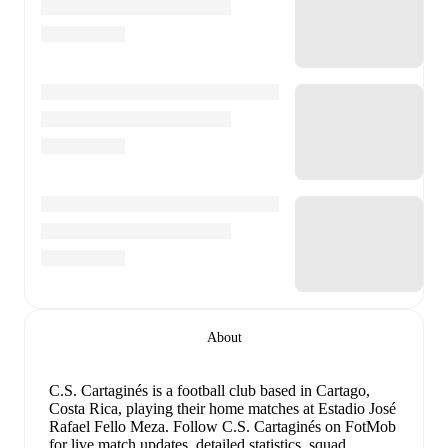
About
C.S. Cartaginés is a football club
based in Cartago,
Costa Rica
, playing their home matches at Estadio José
Rafael Fello Meza
.
Follow C.S. Cartaginés on FotMob
for live match updates, detailed statistics, squad