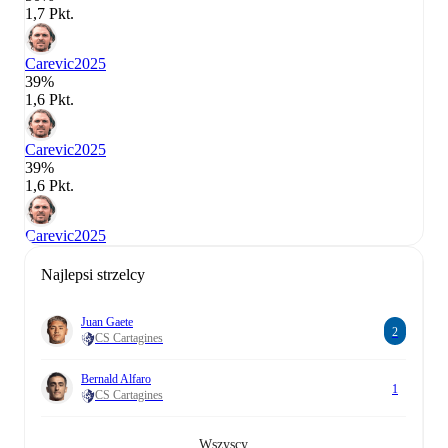
1,7 Pkt.
Carevic
2025
39%
1,6 Pkt.
Carevic
2025
39%
1,6 Pkt.
Carevic
2025
Najlepsi strzelcy
Juan Gaete
2
CS Cartagines
Bernald Alfaro
1
CS Cartagines
Wszyscy