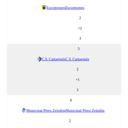
Escorpiones
Escorpiones
2
+
2
3
5
C.S. Cartaginés
C.S. Cartaginés
2
+
1
3
6
Municipal Pérez Zeledón
Municipal Pérez Zeledón
2