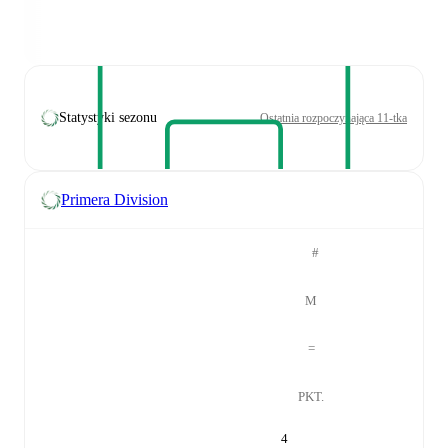
Statystyki sezonu
Ostatnia rozpoczynająca 11-tka
Primera Division
#
M
=
PKT.
4